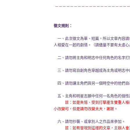
－－－－－－－－－－－－－－－－－－－－
徵文規則：
一、此次徵文為單、短篇，所以文章內容請
人相愛在一起的劇情。（請儘量不要有太虐心
二、請勿將主角和明志中任何角色的名字打
三、請勿寫自創角色穿越成為主角或明志中
四、請勿讓主角們與另一個時空中的他們自
五、主角和明星志願中任何一名角色的個性
註：如是失憶、受到打擊產生雙重人格
小改變可，但是請勿改變太大，謝謝。
六、請勿抄襲、或拿別人之作品來參加。
註：如有發現到這樣的文章，主辦人會