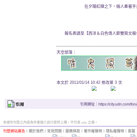
在夕陽紅輝之下，倆人牽著手步上
報名表請至【西洋＆白色情人節雙賀文報
天空部落：
本文於
2011/01/14 10:42 修改第 3 次
引用網址：https://city.udn.com/for
本城市刊登之內容為作者個人自行提供上傳，不代表 udn 立場。
刊登網站廣告
︱
關於我們
︱
常見問題
︱
服務條款
︱
著作權聲明
︱
隱私權聲明
︱
客服