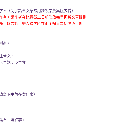
字。（例子請至文章常用錯誤字彙集版去看）
作者，請作者在比賽截止日前修改完畢再將文章貼到
是可以告訴主辦人錯字所在由主辦人為您修改，謝
謝謝。
注音文。
ㄟ＝欸；ㄋ＝你
請寫明主角在做什麼）
有一場好夢。