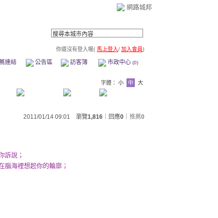
網路城邦
你還沒有登入喔(
馬上登入
/
加入會員
)
薦連結
公告區
訪客簿
市政中心
(0)
字體：
小
中
大
2011/01/14 09:01 瀏覽
1,816
｜回應
0
｜
推薦
0
你訴說；
在腦海裡想起你的輪廓；