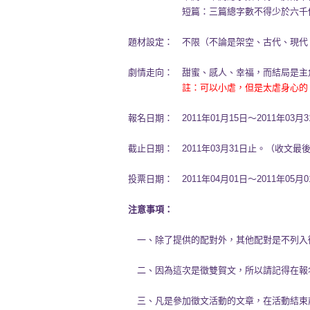
短篇：三篇總字數不得少於六千個字
題材設定： 不限（不論是架空、古代、現代
劇情走向： 甜蜜、感人、幸福，而結局是主角兩
註：可以小虐，但是太虐身心的
報名日期： 2011年01月15日～2011年03月
截止日期：
2011年03月31日
止。
（收文最
投票日期： 2011年04月01日～2011年05月
注意事項：
一、除了提供的配對外，其他配對是不列入
二、因為這次是徵雙賀文，所以請記得在報
三、凡是參加徵文活動的文章，在活動結束