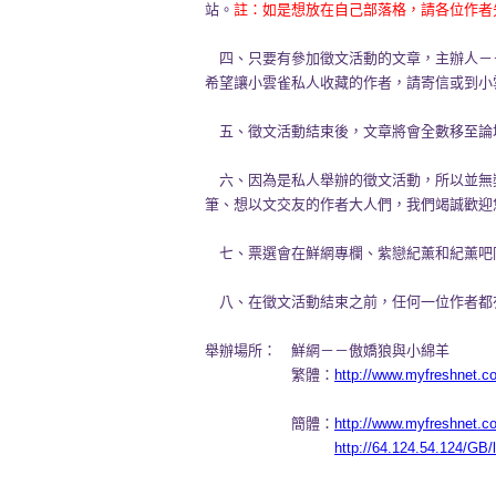
站。
註：如是想放在自己部落格，請各位作者
四、只要有參加徵文活動的文章，主辦人－
希望讓小雲雀私人收藏的作者，請寄信或到小
五、徵文活動結束後，文章將會全數移至論
六、因為是私人舉辦的徵文活動，所以並無
筆、想以文交友的作者大人們，我們竭誠歡迎
七、票選會在鮮網專欄、紫戀紀薰和紀薰吧
八、在徵文活動結束之前，任何一位作者都
舉辦場所： 鮮網－－傲嬌狼與小綿羊
繁體：
http://www.myfreshnet.c
簡體：
http://www.myfreshnet.c
http://64.124.54.124/GB/