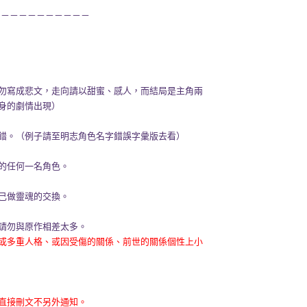
－－－－－－－－－－
勿寫成悲文，走向請以甜蜜、感人，而結局是主角兩
身的劇情出現）
錯。（例子請至明志角色名字錯誤字彙版去看）
的任何一名角色。
己做靈魂的交換。
請勿與原作相差太多。
或多重人格、或因受傷的關係、前世的關係個性上小
直接刪文不另外通知。