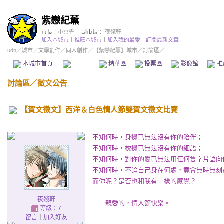
紫戀紀薰
市長：
小雲雀
副市長：
夜殘軒
加入本城市
｜
推薦本城市
｜
加入我的最愛
｜
訂閱最新文章
udn
／
城市
／
文學創作
／
同人創作
／
【紫戀紀薰】城市
／討論區／
本城市首頁
討論區
精華區
投票區
影像館
推
討論區
／
徵文公告
【賀文徵文】西洋＆白色情人節雙賀文徵文比賽
不知何時，身邊已無法沒有你的陪伴；
不知何時，枕邊已無法沒有你的細語；
不知何時，對你的愛已無法用任何隻字片語向
不知何時，不論自己身在何處，竟會無時無刻
而你呢？是否也和我有一樣的感覺？
夜殘軒
親愛的，情人節快樂。
等級：7
留言
｜
加入好友