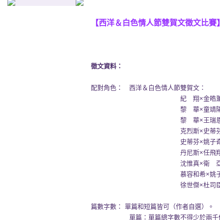
【西洋＆白色情人節雙賀文徵文比賽
徵文資料：
配對角色： 西洋＆白色情人節雙賀文：
紀 翔×金皓薰、黎 
黎 華×童靖陽、黎 
黎 華×王瑞恩、克烈
克烈斯×史蒂芬、童靖
史蒂芬×姚子奇、姚子
丹尼斯×任飛翔、杜司
沈惟真×衛 亞、原少
慕容和希×姚子奇、慕容
徐世傑×杜司臣（作者
篇數字數：
單篇和短篇皆可（作者自選）。
單篇：單篇總字數不得少於兩千個字