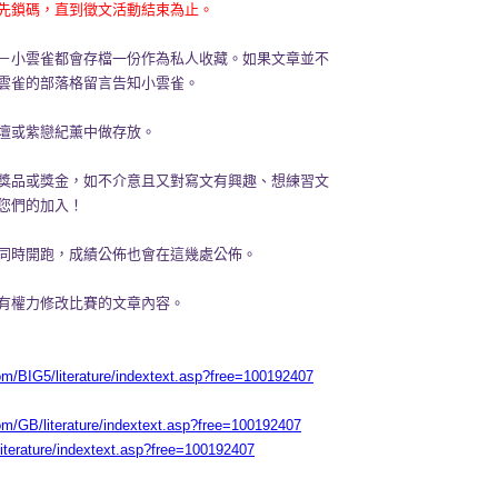
先鎖碼，直到徵文活動結束為止。
－小雲雀都會存檔一份作為私人收藏。如果文章並不
雲雀的部落格留言告知小雲雀。
壇或紫戀紀薰中做存放。
獎品或獎金，如不介意且又對寫文有興趣、想練習文
您們的加入！
同時開跑，成績公佈也會在這幾處公佈。
有權力修改比賽的文章內容。
om/BIG5/literature/indextext.asp?free=100192407
om/GB/literature/indextext.asp?free=100192407
literature/indextext.asp?free=100192407