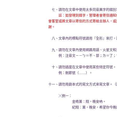
七、請勿在文章中使用太多同音異字的錯別
註：如發現到錯字，管理者會寄信通知
會客室或將文章以寄信的方式寄給主辦人，或
謝。
八、文章內的標點符號請用『全形』來打，
九、請勿在文章內使用網路用語、火星文和
例：注音文－－ㄅ＝不、部；ㄌ＝了；
十、請勿過度在文章中使用某些特定符號。
例：刪節號（……）。
十一、請勿用劇本式的寫文方式來寫文章。（
╳例一：
金皓薰：翔，晚安吶。
紀翔：薰，晚安，希望你今晚能