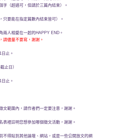
（超過可，但請於三篇內結束）。
，只要能在指定篇數內結束皆可）。
人相愛在一起的HAPPY END。
，請儘量不要寫，謝謝。
31日止。
後截止日）
01日止。
徵文範圍內，請作者們一定要注意，謝謝。
名表裡註明您想參加哪個徵文活動，謝謝。
前不得貼到其他論壇、網站，或是一些公開放文的網