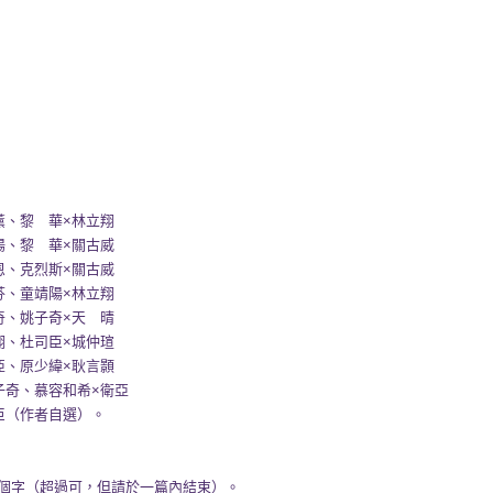
】
華×林立翔
華×關古威
斯×關古威
陽×林立翔
奇×天 晴
臣×城仲瑄
緯×耿言顥
和希×衛亞
自選）。
（超過可，但請於一篇內結束）。