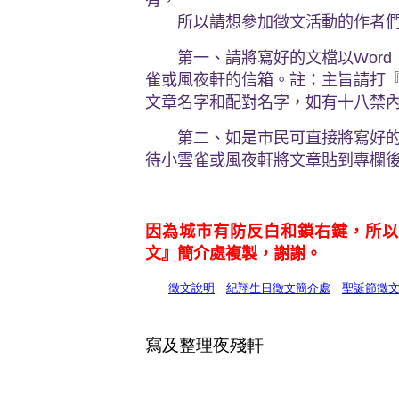
有，
所以請想參加徵文活動的作者們
第一、請將寫好的文檔以Word
雀或風夜軒的信箱。註：主旨請打
文章名字和配對名字，如有十八禁
第二、如是市民可直接將寫好的文
待小雲雀或風夜軒將文章貼到專欄
因為城市有防反白和鎖右鍵，所
文』
簡介處複製，謝謝。
徵文說明
紀翔生日徵文簡介處
聖誕節徵
寫及整理
夜殘軒