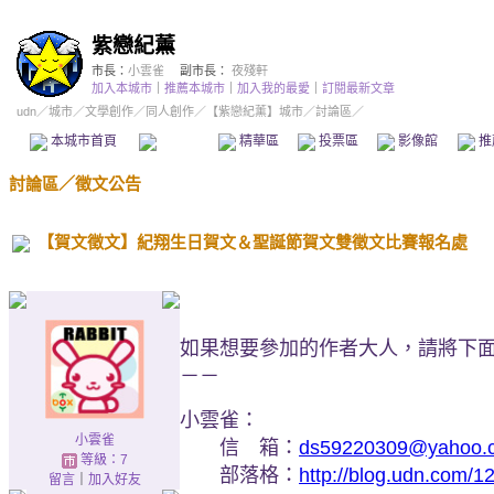
紫戀紀薰
市長：
小雲雀
副市長：
夜殘軒
加入本城市
｜
推薦本城市
｜
加入我的最愛
｜
訂閱最新文章
udn
／
城市
／
文學創作
／
同人創作
／
【紫戀紀薰】城市
／討論區／
本城市首頁
討論區
精華區
投票區
影像館
推
討論區
／
徵文公告
【賀文徵文】紀翔生日賀文＆聖誕節賀文雙徵文比賽報名處
如果想要參加的作者大人，請將下
－－
小雲雀：
小雲雀
信 箱：
ds59220309@yahoo.
等級：7
部落格：
http://blog.udn.com/
留言
｜
加入好友