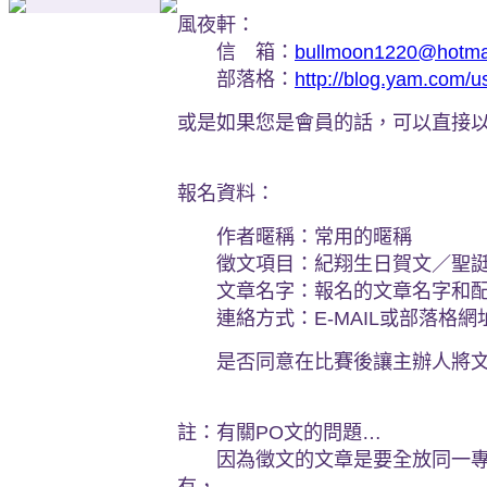
風夜軒：
信 箱：
bullmoon1220@hotma
部落格：
http://blog.yam.com/u
或是如果您是會員的話，可以直接
報名資料：
作者暱稱：常用的暱稱
徵文項目：紀翔生日賀文／聖誔
文章名字：報名的文章名字和配
連絡方式：E-MAIL或部落格網
是否同意在比賽後讓主辦人將文
註：有關PO文的問題…
因為徵文的文章是要全放同一專