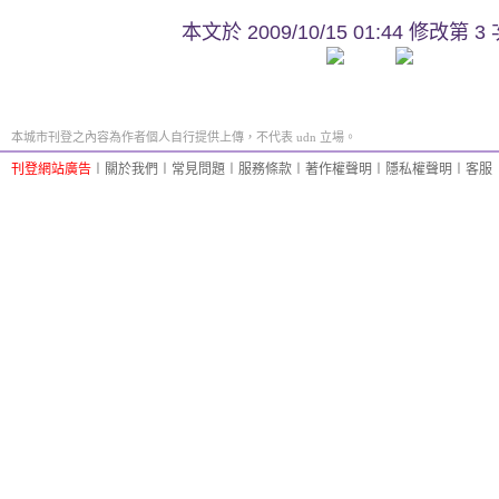
本文於
2009/10/15 01:44 修改第 3
本城市刊登之內容為作者個人自行提供上傳，不代表 udn 立場。
刊登網站廣告
︱
關於我們
︱
常見問題
︱
服務條款
︱
著作權聲明
︱
隱私權聲明
︱
客服