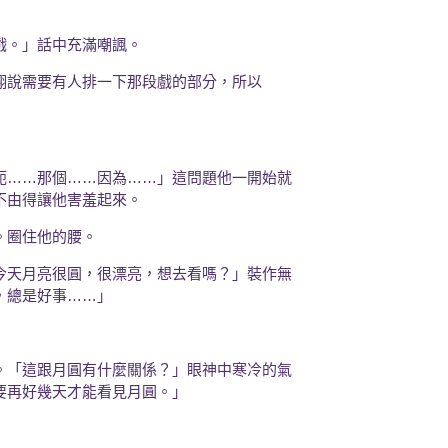
戲。」話中充滿嘲諷。
翔說需要有人排一下那段戲的部分，所以
呃……那個……因為……」這問題他一開始就
不由得讓他害羞起來。
。圈住他的腰。
今天月亮很圓，很漂亮，想去看嗎？」裝作無
，總是好事……」
。「這跟月圓有什麼關係？」眼神中寒冷的氣
要再好幾天才能看見月圓。」