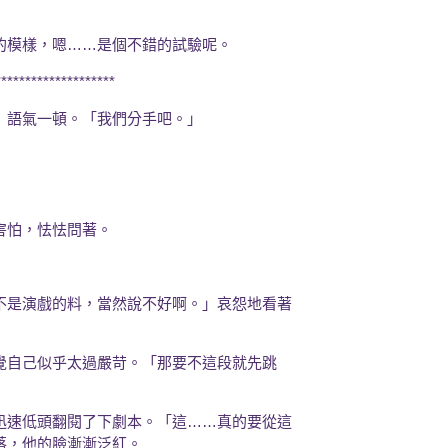
的模樣，嗯……是個不錯的試驗呢。
********************
」語氣一頓。「我們分手吧。」
」
害怕，怯怯問著。
不是演戲的料，當然說不好啊。」哀怨地看著
覺自己似乎太過嚴苛。「那要不這段就先跳
迅速低頭翻閱了下劇本。「這……真的要從這
落，他的臉漸漸泛紅。