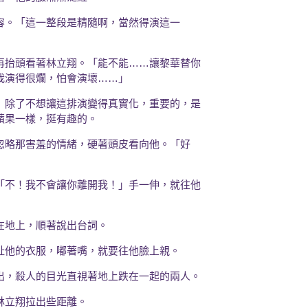
容。「這一整段是精隨啊，當然得演這一
再抬頭看著林立翔。「能不能……讓黎華替你
我演得很爛，怕會演壞……」
」除了不想讓這排演變得真實化，重要的，是
蘋果一樣，挺有趣的。
忽略那害羞的情緒，硬著頭皮看向他。「好
「不！我不會讓你離開我！」手一伸，就往他
在地上，順著說出台詞。
扯他的衣服，嘟著嘴，就要往他臉上親。
出，殺人的目光直視著地上跌在一起的兩人。
林立翔拉出些距離。