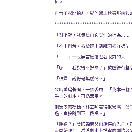
無。
再看了眼開拍前，紀翔罵馬秋慧那凶狠
*******************************************
「對不起，我無法再忍受你的行為……
「不！妍芳，我愛妳！別離開我好嗎？
「……」一股無言感後瞪著眼前的人。
「呃……我說得不好嗎？」被瞪得有些
「很爛，說得毫無感情。」
金皓薰扁著嘴，一臉委屈。「我本來就
手上的劇本，有點無奈。
他無辜的模樣，林立翔看得抿緊嘴，發
過，直接跳到下一段吧。」
「跳過？」雙眼瞬間閃出錯愕的光芒，
段開始嗎？」看著劇本上描寫的劇情段