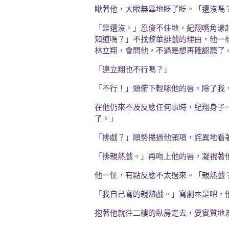
瞅著他，大眼無辜地眨了眨。「還沒嗎
「是還沒。」忍俊不住地，紀翔嘴角漾
知道嗎？」不找黎華排戲的理由，他一
林立翔，會問他，不過是想再確認罷了
「連立翔也不行嗎？」
「不行！」頭俯下輕啄他的唇。除了我
在他仍來不及反應任何事時，紀翔身子
了。」
「排戲？」順勢摟過他頸項，詫異地看
「排親熱戲。」再吻上他的唇，凝視著
他一怔，有點反應不太過來。「親熱戲
「我自己寫的親熱戲。」寫劇本是吧，
抱著他就往二樓的臥房走去，要實質地