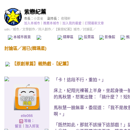
紫戀紀薰
市長：
小雲雀
副市長：
夜殘軒
加入本城市
｜
推薦本城市
｜
加入我的最愛
｜
訂閱最新文章
udn
／
城市
／
文學創作
／
同人創作
／
【紫戀紀薰】城市
／討論區／
本城市首頁
討論區
精華區
投票區
影像館
推
討論區
／
湘已(韓瑀星)
【原創單篇】親熱戲 -【紀薰】
「卡！這段不行，重拍。」
床上，紀翔光裸著上半身，坐起身後一
的馬秋慧，怒罵出聲：「搞什麼？！短
馬秋慧一臉無辜，委屈道：「我不是故
啊。」
elle066
等級：
「既然如此，那就不該接下這部戲！」
留言
｜
加入好友