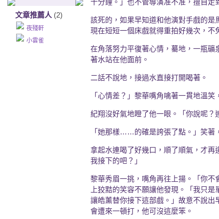
十分鐘。」也不管導演准不准，擅自走
文章推薦人
(2)
該死的，如果早知道和他演對手戲的是
夜殘軒
現在短短一個床戲就得重拍好幾次，不
小雲雀
在角落努力平復著心情，驀地，一瓶礦
著水站在他面前。
二話不說地，接過水直接打開喝著。
「心情差？」黎華嘴角噙著一貫地溫笑
紀翔沒好氣地瞪了他一眼。「你說呢？
「她那樣……的確是誇張了點。」笑著
拿起水連喝了好幾口，順了順氣，才再
我接下的吧？」
黎華秀眉一挑，嘴角再往上揚。「你不
上狡黠的笑容不願讓他發現。「我只是
讓皓薰替你接下這部戲。」故意不說出
會遭來一頓打，他可沒這麼笨。