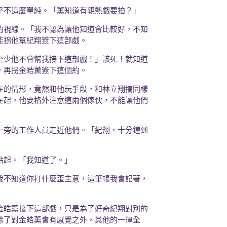
乎不這麼單純。「薰知道有親熱戲要拍？」
的視線。「我不認為讓他知道會比較好，不知
能拐他幫紀翔簽下這部戲。
至少他不會幫我接下這部戲！」該死！就知道
，再拐金皓薰簽下這個約。
在的情形，竟然和他玩手段，和林立翔搞同樣
在起，他要格外注意這兩個傢伙，不能讓他們
一旁的工作人員走近他們。「紀翔，十分鐘到
站起。「我知道了。」
我不知道你打什麼歪主意，這筆帳我會記著，
金皓薰接下這部戲，只是為了好奇紀翔對別的
除了對金皓薰會有感覺之外，其他的一律全