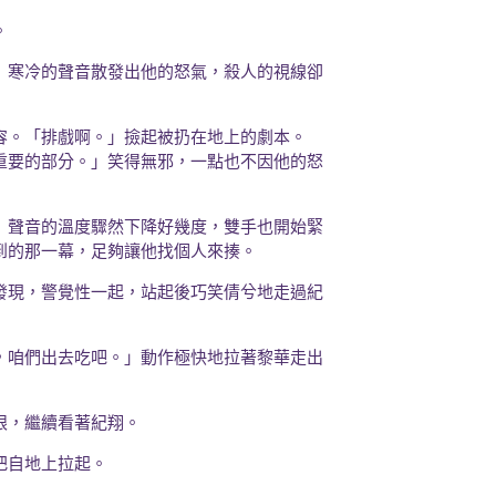
。
」寒冷的聲音散發出他的怒氣，殺人的視線卻
容。「排戲啊。」撿起被扔在地上的劇本。
重要的部分。」笑得無邪，一點也不因他的怒
」聲音的溫度驟然下降好幾度，雙手也開始緊
到的那一幕，足夠讓他找個人來揍。
發現，警覺性一起，站起後巧笑倩兮地走過紀
，咱們出去吃吧。」動作極快地拉著黎華走出
眼，繼續看著紀翔。
把自地上拉起。