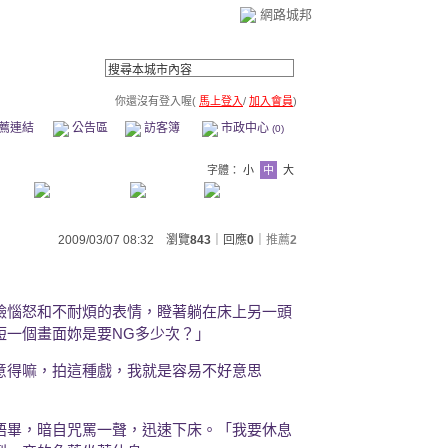
網路城邦
你還沒有登入喔(
馬上登入
/
加入會員
)
薦連結
公告區
訪客簿
市政中心
(0)
字體：
小
中
大
2009/03/07 08:32 瀏覽
843
｜回應
0
｜
推薦
2
臉惱怒和不耐煩的表情，瞪著躺在床上另一頭
短一個畫面妳是要NG多少次？」
意得嘛，拍這種戲，我就是容易不好意思
語畢，暗自咒罵一聲，迅速下床。「我要休息