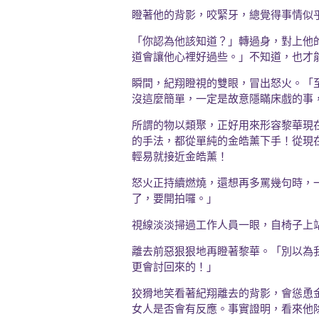
瞪著他的背影，咬緊牙，總覺得事情似
「你認為他該知道？」轉過身，對上他
道會讓他心裡好過些。」不知道，也才
瞬間，紀翔瞪視的雙眼，冒出怒火。「
沒這麼簡單，一定是故意隱瞞床戲的事
所謂的物以類聚，正好用來形容黎華現
的手法，都從單純的金皓薰下手！從現
輕易就接近金皓薰！
怒火正持續燃燒，還想再多罵幾句時，
了，要開拍囉。」
視線淡淡掃過工作人員一眼，自椅子上
離去前惡狠狠地再瞪著黎華。「別以為
更會討回來的！」
狡猾地笑看著紀翔離去的背影，會慫恿
女人是否會有反應。事實證明，看來他