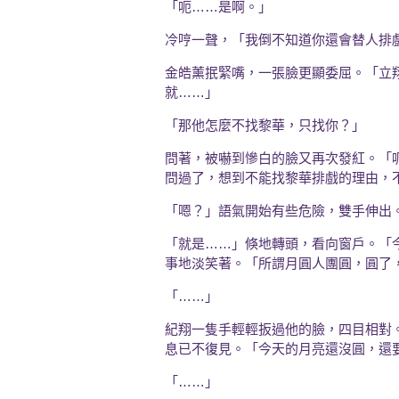
「呃……是啊。」
冷哼一聲，「我倒不知道你還會替人排
金皓薰抿緊嘴，一張臉更顯委屈。「立
就……」
「那他怎麼不找黎華，只找你？」
問著，被嚇到慘白的臉又再次發紅。「
問過了，想到不能找黎華排戲的理由，
「嗯？」語氣開始有些危險，雙手伸出
「就是……」倏地轉頭，看向窗戶。「
事地淡笑著。「所謂月圓人團圓，圓了
「……」
紀翔一隻手輕輕扳過他的臉，四目相對
息已不復見。「今天的月亮還沒圓，還
「……」