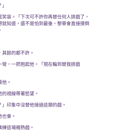
？」
起笑容。「下次可不許你再替任何人排戲了，
想就知道，還不是怕到最後，黎華會直接撲倒
。
，其餘的都不許。
一彎，一把抱起他。「現在輪到替我排戲
著他。
他的視線帶著慾望。
？」印象中沒替他接過這類的戲。
他也會。
演練這場親熱戲。