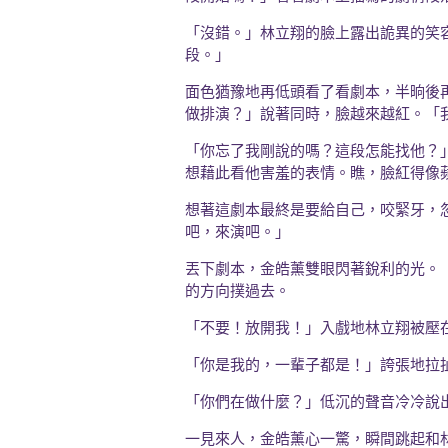
「沒錯。」林立翔的臉上露出詭異的笑
段。」
面色猶豫地再低頭看了看劇本，半晌後
做排演？」說著同時，臉越來越紅。「
「你忘了我剛說的嗎？這段怎能找他？
想藉此看他害羞的表情。瞧，臉紅得像
想著這劇本最終是要給自己，咬緊牙，
吧，來演吧。」
丟下劇本，金皓薰雙眼閃著銳利的光。
的方向撲過去。
「不要！放開我！」入戲地林立翔被壓
「你是我的，一輩子都是！」誇張地拉
「你們在做什麼？」低沉的聲音冷冷說
一見來人，金皓薰心一驚，瞬間跳起和