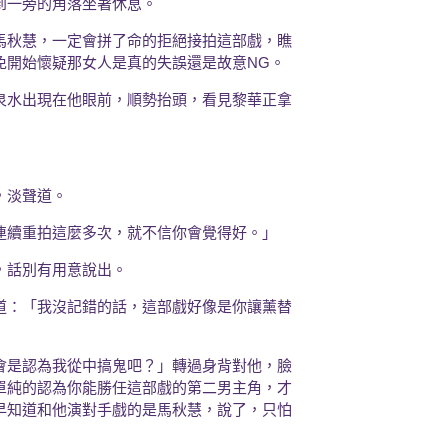
到一旁的角落坐著休息。
馬秋慧，一定會拼了命的拒絕接拍這部戲，瞧
免開始懷疑那女人是真的失誤還是故意NG。
泉水出現在他眼前，順勢抬頭，看見黎華正拿
，淡聲道。
連續重拍這麼多次，就不信你會覺得好。」
，話別有用意說出。
道：「我沒記錯的話，這部戲好像是你讓薰替
會是認為我從中搞鬼吧？」轉過身背對他，臉
單純的認為你能勝任這部戲的第二男主角，才
早知道和他演對手戲的是馬秋慧，說了，只怕