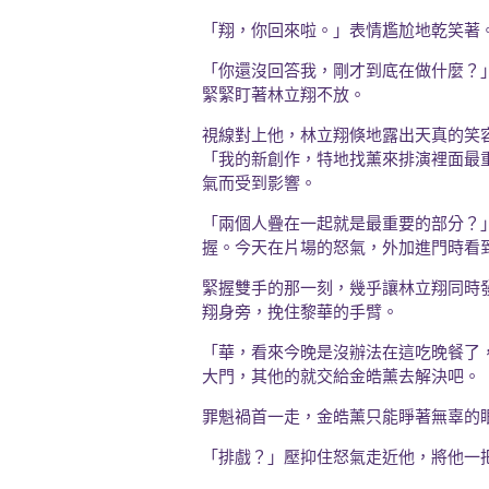
「翔，你回來啦。」表情尷尬地乾笑著
「你還沒回答我，剛才到底在做什麼？
緊緊盯著林立翔不放。
視線對上他，林立翔倏地露出天真的笑
「我的新創作，特地找薰來排演裡面最
氣而受到影響。
「兩個人疊在一起就是最重要的部分？
握。今天在片場的怒氣，外加進門時看
緊握雙手的那一刻，幾乎讓林立翔同時
翔身旁，挽住黎華的手臂。
「華，看來今晚是沒辦法在這吃晚餐了
大門，其他的就交給金皓薰去解決吧。
罪魁禍首一走，金皓薰只能睜著無辜的
「排戲？」壓抑住怒氣走近他，將他一