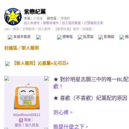
紫戀紀薰
市長：
小雲雀
副市長：
夜殘軒
加入本城市
｜
推薦本城市
｜
加入我的最愛
｜
訂閱最新文章
udn
／
城市
／
文學創作
／
同人創作
／
【紫戀紀薰】城市
／討論區／
本城市首頁
討論區
精華區
投票區
影像館
推
討論區
／
新人報到
【新人報到】沁紫薰×沁可芯×
★ 對於明星志願三中的唯一BL
歡！
★ 喜歡（不喜歡）紀薰配的原因
但卻不願跟皓薰
到心疼。
bloodhound0912
我為皓薰在不明
等級：
留言
｜
加入好友
態是什麼之下，