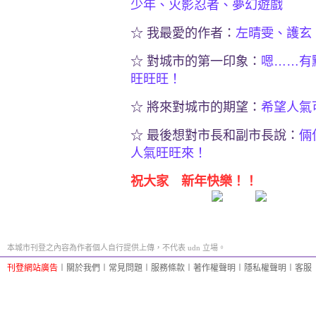
少年、火影忍者、夢幻遊戲
☆ 我最愛的作者：
左晴雯、護玄
☆ 對城市的第一印象：
嗯……有
旺旺旺！
☆ 將來對城市的期望：
希望人氣
☆ 最後想對市長和副市長說：
倆
人氣旺旺來！
祝大家 新年快樂！！
本城市刊登之內容為作者個人自行提供上傳，不代表 udn 立場。
刊登網站廣告
︱
關於我們
︱
常見問題
︱
服務條款
︱
著作權聲明
︱
隱私權聲明
︱
客服