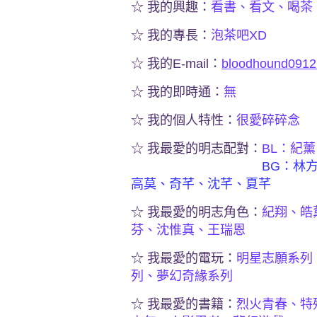
☆ 我的興趣：
看書、看文、喝茶
☆ 我的專長：
泡茶吧XD
☆ 我的E-mail：
bloodhound091
☆ 我的即時通：
無
☆ 我的個人特性：
很愛碎碎念
☆ 我最愛的明志配對：
BL：紀
BG：林
高莫、奇芊、沈芊、夏芊
☆ 我最愛的明志角色：
紀翔、皓
芬、沈惟真、王瑞恩
☆ 我最愛的電玩：
明星志願系列
列、夢幻奇緣系列
☆ 我最愛的書籍：
烈火青春、特