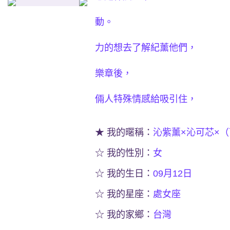
卻還是願意陪在
動。
而在這兩個理由
力的想去了解紀薰他們，
當我花了很多時
樂章後，
就深深的被紀薰
倆人特殊情感給吸引住，
從此走上擁護
★ 我的暱稱：
沁紫薰×沁可芯×
☆ 我的性別：
女
☆ 我的生日：
09月12日
☆ 我的星座：
處女座
☆ 我的家鄉：
台灣