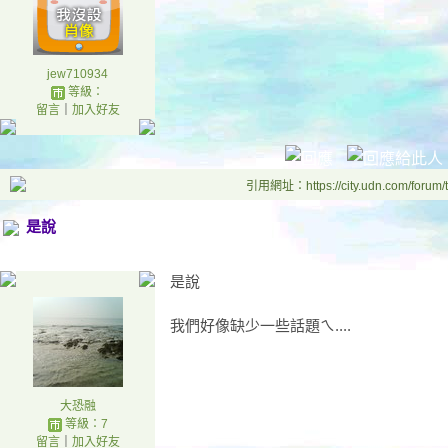
jew710934
等級：
留言
｜
加入好友
引用網址：https://city.udn.com/forum
是說
是說
我們好像缺少一些話題ㄟ....
大恐融
等級：7
留言
｜
加入好友