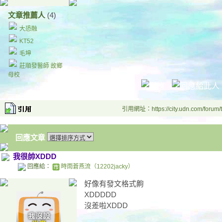
文章推薦人
(4)
大恐融
KT52
毛坤
莊順發醫師 故鄉
母校
引用網址：https://city.udn.com/forum
回應文章
我很帥XDDD
回應給：
時雨蒼燕流（12202jacky）
好像有發文格式齁
XDDDDD
沒差啦XDDD