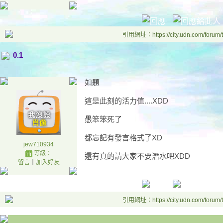
引用網址：https://city.udn.com/forum
0.1
如題
這是此刻的活力值....XDD
愚笨笨死了
都忘記有發言格式了XD
jew710934
等級：
還有真的請大家不要潛水吧XDD
留言
｜
加入好友
引用網址：https://city.udn.com/forum