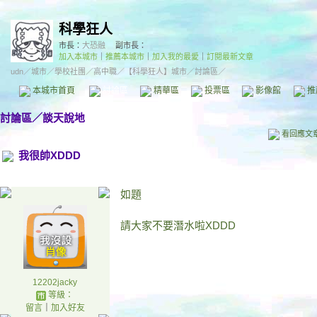
科學狂人
市長：
大恐融
副市長：
加入本城市
｜
推薦本城市
｜
加入我的最愛
｜
訂閱最新文章
udn
／
城市
／
學校社團
／
高中職
／
【科學狂人】城市
／討論區／
本城市首頁
討論區
精華區
投票區
影像館
推
討論區
／
談天說地
看回應文
我很帥XDDD
如題
請大家不要潛水啦XDDD
12202jacky
等級：
留言
｜
加入好友