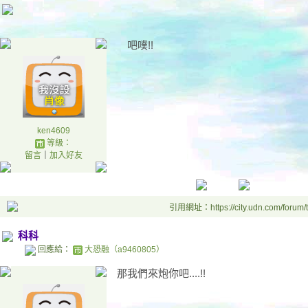
吧噗!!
ken4609
等級：
留言
｜
加入好友
引用網址：https://city.udn.com/forum
科科
回應給：
大恐融（a9460805）
那我們來炮你吧....!!