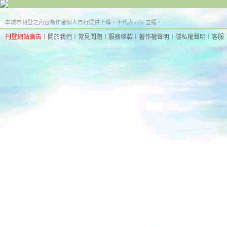
本城市刊登之內容為作者個人自行提供上傳，不代表 udn 立場。
刊登網站廣告
︱
關於我們
︱
常見問題
︱
服務條款
︱
著作權聲明
︱
隱私權聲明
︱
客服