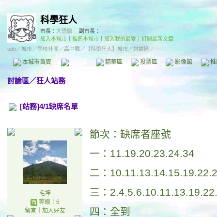
科學狂人
市長：
大恐融
副市長：
加入本城市
｜
推薦本城市
｜
加入我的最愛
｜
訂閱最新文章
udn
／
城市
／
學校社團
／
高中職
／
【科學狂人】城市
／討論區／
本城市首頁
討論區
精華區
投票區
影像館
推
討論區
／
狂人站務
[站務]4/1缺席名單
節次：缺席者座號
一：11.19.20.23.24.34
二：10.11.13.14.15.19.22.2
三：2.4.5.6.10.11.13.19.22.
毛坤
等級：6
四：全到
留言
｜
加入好友