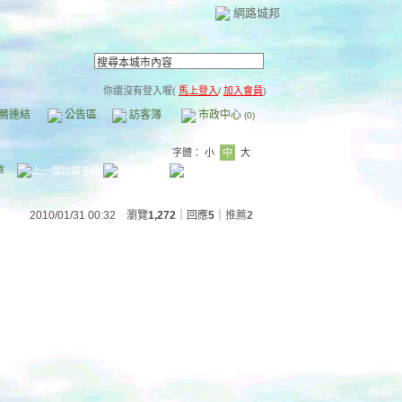
網路城邦
你還沒有登入喔(
馬上登入
/
加入會員
)
薦連結
公告區
訪客簿
市政中心
(0)
字體：
小
中
大
章
2010/01/31 00:32 瀏覽
1,272
｜回應
5
｜
推薦
2