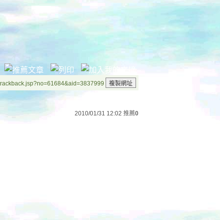
/trackback.jsp?no=61684&aid=3837999
2010/01/31 12:02
推薦
0