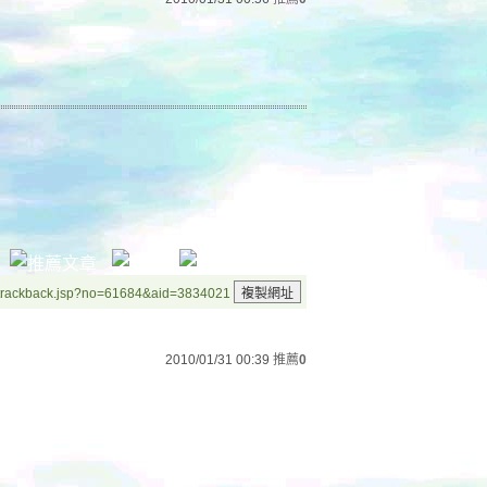
/trackback.jsp?no=61684&aid=3834021
2010/01/31 00:39
推薦
0