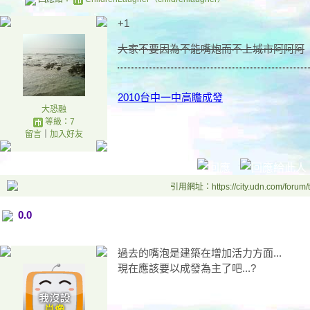
+1
大家不要因為不能嘴炮而不上城市阿阿阿
2010台中一中高瞻成發
大恐融
等級：7
留言
｜
加入好友
引用網址：https://city.udn.com/forum
0.0
過去的嘴泡是建築在增加活力方面...
現在應該要以成發為主了吧...?