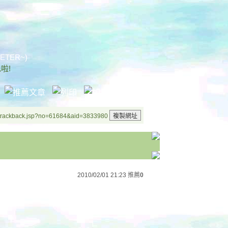
PETER~)
啦!
/trackback.jsp?no=61684&aid=3833980
2010/02/01 21:23
推薦
0