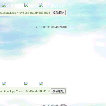
/trackback.jsp?no=61684&aid=3834575
2010/01/31 06:40
推薦
0
D
/trackback.jsp?no=61684&aid=3834158
2010/01/31 00:56
推薦
0