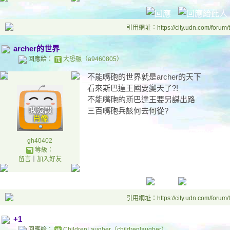
引用網址：https://city.udn.com/forum
archer的世界
回應給：
大恐融（a9460805）
不能嘴砲的世界就是archer的天下
看來斯巴達王國要變天了?!
不能嘴砲的斯巴達王要另謀出路
三百嘴砲兵該何去何從?
每三十分鐘投三百票應該是份不錯的兼差X
gh40402
等級：
留言
｜
加入好友
引用網址：https://city.udn.com/forum
+1
回應給：
ChildrenLaugher（childrenlaugher）