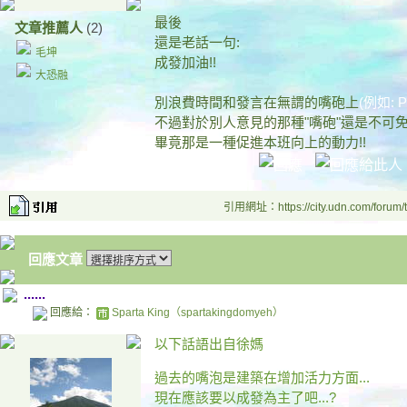
最後
文章推薦人
(2)
還是老話一句:
毛坤
成發加油!!
大恐融
別浪費時間和發言在無謂的嘴砲上
(例如: 
不過對於別人意見的那種"嘴砲"還是不可免
畢竟那是一種促進本班向上的動力!!
引用網址：https://city.udn.com/forum
回應文章
......
回應給：
Sparta King（spartakingdomyeh）
以下話語出自徐媽
過去的嘴泡是建築在增加活力方面...
現在應該要以成發為主了吧...?