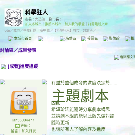
科學狂人
市長：
大恐融
副市長：
加入本城市
｜
推薦本城市
｜
加入我的最愛
｜
訂閱最新文章
udn
／
城市
／
學校社團
／
高中職
／
【科學狂人】城市
／討論區／
本城市首頁
討論區
精華區
投票區
影像館
推
討論區
／
成果發表
看回應文
[成發]進度追蹤
有鑑於整個成發的進度決定於......
主題劇本
因此
希望玠廷能隨時分享劇本構思
並請劇本組的能以此版先做討論
ian55004477
隨時更新
等級：
也讓所有人了解內容及進度
留言
｜
加入好友