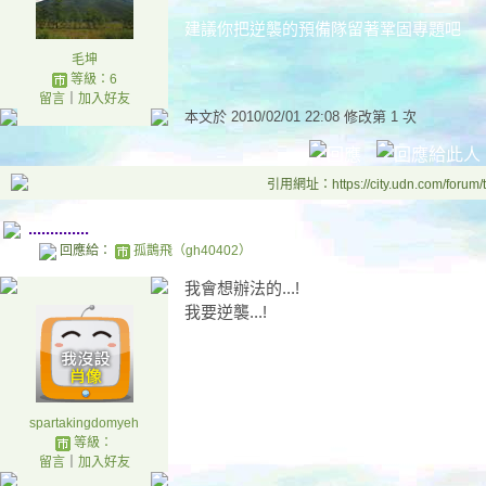
建議你把逆襲的預備隊留著鞏固專題吧
毛坤
等級：6
留言
｜
加入好友
本文於
2010/02/01 22:08 修改第 1 次
引用網址：https://city.udn.com/forum
..............
回應給：
孤鵲飛（gh40402）
我會想辦法的...!
我要逆襲...!
spartakingdomyeh
等級：
留言
｜
加入好友