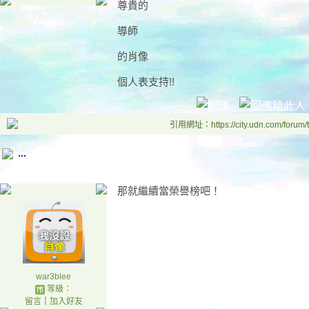
尊貴的
導師
的肖像
個人表支持!!
引用網址：https://city.udn.com/forum
...
那就繼續當榮譽榜吧！
war3blee
等級：
留言
｜
加入好友