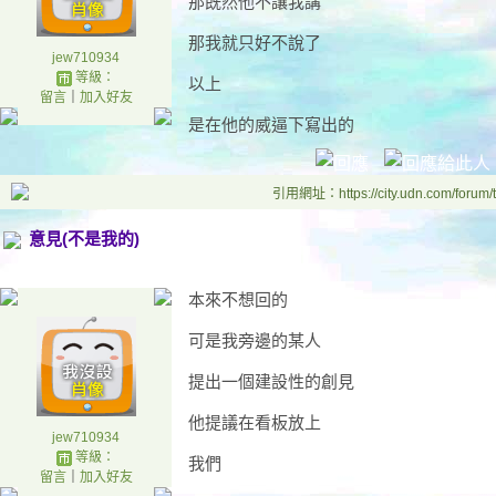
那既然他不讓我講
那我就只好不說了
jew710934
等級：
以上
留言
｜
加入好友
是在他的威逼下寫出的
引用網址：https://city.udn.com/forum
意見(不是我的)
本來不想回的
可是我旁邊的某人
提出一個建設性的創見
他提議在看板放上
jew710934
等級：
我們
留言
｜
加入好友