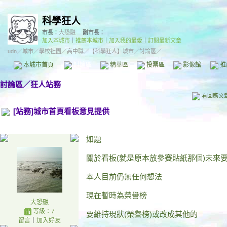
科學狂人
市長：
大恐融
副市長：
加入本城市
｜
推薦本城市
｜
加入我的最愛
｜
訂閱最新文章
udn
／
城市
／
學校社團
／
高中職
／
【科學狂人】城市
／討論區／
本城市首頁
討論區
精華區
投票區
影像館
推
討論區
／
狂人站務
看回應文
[站務]城市首頁看板意見提供
如題
關於看板(就是原本放參賽貼紙那個)未來
本人目前仍無任何想法
現在暫時為榮譽榜
大恐融
等級：7
要維持現狀(榮譽榜)或改成其他的
留言
｜
加入好友