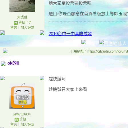
請大家至投票區投票吧
題目:你是否願意在首頁看板放上導師玉照?
大恐融
等級：7
留言
｜
加入好友
2010台中一中高瞻成發
引用網址：https://city.udn.com/forum
ok的!!
趕快辦阿
趁機號召大家上來看
jew710934
等級：
留言
｜
加入好友