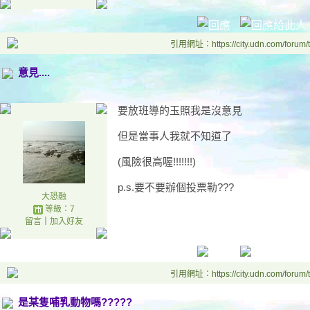
引用網址：https://city.udn.com/forum
意見....
要放班導的玉照我是沒意見
但是當事人我就不知道了
(風險很高喔!!!!!!!)
p.s.要不要辦個投票勒???
大恐融
等級：7
留言
｜
加入好友
引用網址：https://city.udn.com/forum
是某隻哺乳動物嗎?????