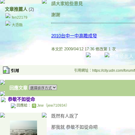
請大家給些意見
文章推薦人
(2)
謝謝
fen22179
大恐融
2010台中一中高瞻成發
本文於
2009/04/12 17:36 修改第 1 次
引用網址：https://city.udn.com/forum
回應文章
恭敬不如從命
回應給：
Jew（jew710934）
既然有人說了
那我就 恭敬不如從命吧