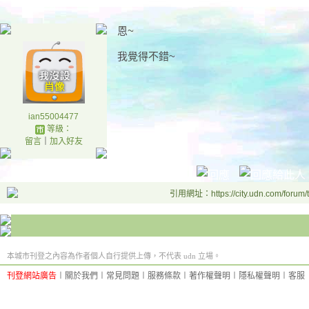
恩~
我覺得不錯~
ian55004477
等級：
留言
｜
加入好友
引用網址：https://city.udn.com/forum
本城市刊登之內容為作者個人自行提供上傳，不代表 udn 立場。
刊登網站廣告
︱
關於我們
︱
常見問題
︱
服務條款
︱
著作權聲明
︱
隱私權聲明
︱
客服