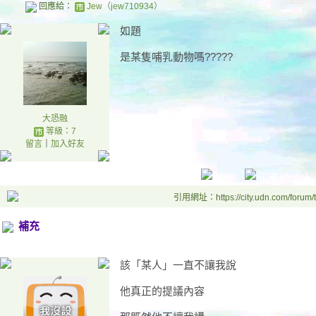
回應給：
Jew（jew710934）
如題
是某隻哺乳動物嗎?????
大恐融
等級：7
留言
｜
加入好友
引用網址：https://city.udn.com/forum
補充
該「某人」一直不讓我說
他真正的提議內容