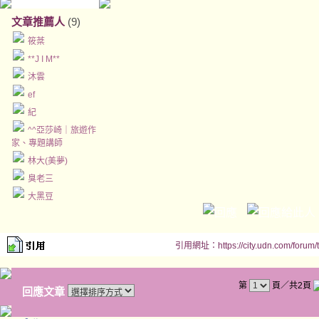
文章推薦人
(9)
筱棻
**J I M**
沐雲
ef
紀
^^亞莎崎｜旅遊作
家、專題講師
林大(美夢)
臭老三
大黑豆
引用網址：https://city.udn.com/forum
第
頁／共2頁
回應文章