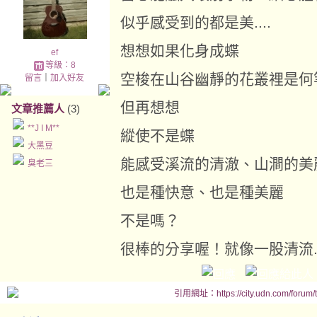
似乎感受到的都是美....
想想如果化身成蝶
ef
等級：8
空梭在山谷幽靜的花叢裡是何等的
留言
｜
加入好友
但再想想
文章推薦人
(3)
**J I M**
縱使不是蝶
大黑豆
能感受溪流的清澈、山澗的美麗
臭老三
也是種快意、也是種美麗
不是嗎？
很棒的分享喔！就像一股清流.
引用網址：https://city.udn.com/forum