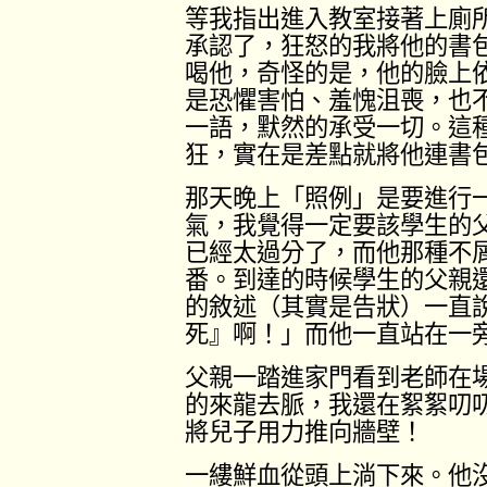
等我指出進入教室接著上廁
承認了，狂怒的我將他的書
喝他，奇怪的是，他的臉上
是恐懼害怕、羞愧沮喪，也
一語，默然的承受一切。這
狂，實在是差點就將他連書
那天晚上「照例」是要進行
氣，我覺得一定要該學生的
已經太過分了，而他那種不
番。到達的時候學生的父親
的敘述（其實是告狀）一直
死』啊！」而他一直站在一
父親一踏進家門看到老師在
的來龍去脈，我還在絮絮叨
將兒子用力推向牆壁！
一縷鮮血從頭上淌下來。他