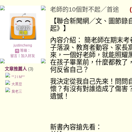
老師的10個對不起／首途
【聯合新聞網／文、圖節錄自
起》】
內容介紹：
簡老師在期末考
justincheng
子落淚、教育者動容、家長
等級：
來，一個好老師，就能照耀
留言
｜
加入好友
在孩子畢業前，什麼都教了
何反省自己？
文章推薦人
(3)
**J I M**
我決定從我自己先來！問問
大黑豆
懷？有沒有對誰造成了傷害
臭老三
遺憾！
新書內容搶先看：