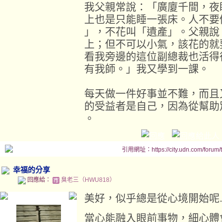
我父親常說：「廣廈千間，夜
上也是只能睡一張床。人不要
」，不花叫「遺產」。父親說
上；但不可以小氣，該花的就
看我旁邊的這位副總裁也活得
有我師。」我又學到一課。
每天做一件好事並不難，而且
的受益者是自己，因為從幫助
。
引用網址：https://city.udn.com/forum
幸福的分享
回應給：
臭老三（HWU818）
美好，似乎總是從心境開始呢..
當心能融入眼前事物，細心體