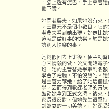
，腳上還有泥巴，手上拿著她
他下跪。
她問老農夫，如果她沒有來，
，三萬元不是個小數目，它的
老農夫看到她出現，好像比她
這就是做好事的快樂。於是她
讓別人快樂的事。
她銷假回去上班後，便主動幫
心甘情願的做。公文開始電子
班，她的主管替她爭取到名額
學會了電腦，不怕沒飯吃。她
是主管力荐她，給了她這個機
學，因而得到教課老師的青睞
鼓勵她拿到正式文憑。後來，
家長很反對，但她先生很堅持
到為妻的一切美德。」她深受