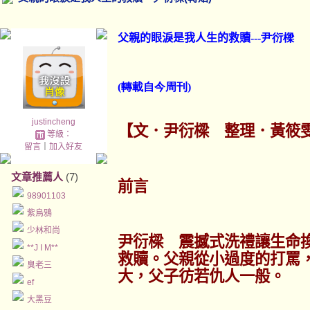
父親的眼淚是我人生的救贖
---尹衍樑
(轉載自今周刊)
justincheng
【文．尹衍樑 整理．黃筱
等級：
留言
｜
加入好友
文章推薦人
(7)
前言
98901103
紫烏鴉
少林和尚
尹衍樑 震撼式洗禮讓生命
**J I M**
救贖。父親從小過度的打罵
臭老三
大，父子彷若仇人一般。
ef
大黑豆