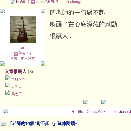
回應給：
JustinCHENG（justincheng）
簡老師的一句對不起
喚醒了在心底深藏的感動
很感人..
ef
等級：8
留言
｜
加入好友
文章推薦人
(3)
**J I M**
大黑豆
臭老三
引用網址：https://city.udn.com/forum
「老師的10個"對不起"!」延伸閱讀~