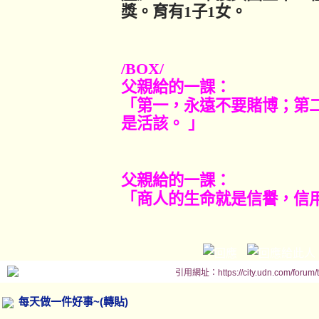
獎。育有
1
子
1
女。
/BOX/
父親給的一課：
「第一，永遠不要賭博；第
是活該。
」
父親給的一課：
「商人的生命就是信譽，信
引用網址：https://city.udn.com/forum
每天做一件好事~(轉貼)