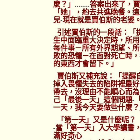
麼？」
答案出來了，賈
........
「她」，約去共進晚餐。這
兒
現在就是賈伯斯的老婆
-
引述賈伯斯的一段話：「
生中面臨重大決定時，所用
每件事－所有外界期望、所
敗的恐懼－在面對死亡時，
的東西才會留下。」
賈伯斯又補充說：「提醒
掉入畏懼失去的陷阱裡最好
帶去，沒理由不能順心而為
己「最後一天」這個問題
-
一天，我今天要做些什麼？
「第一天」又是什麼呢？
當「第一天」入大學讀書
-
滿好奇心