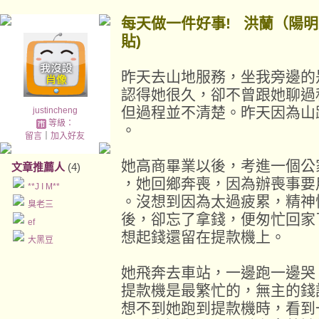
每天做一件好事! 洪蘭（陽
貼)
昨天去山地服務，坐我旁邊的
認得她很久，卻不曾跟她聊過
但過程並不清楚。昨天因為山
justincheng
等級：
。
留言
｜
加入好友
她高商畢業以後，考進一個公
文章推薦人
(4)
，她回鄉奔喪，因為辦喪事要
**J I M**
。沒想到因為太過疲累，精神
臭老三
後，卻忘了拿錢，便匆忙回家
ef
想起錢還留在提款機上。
大黑豆
她飛奔去車站，一邊跑一邊哭
提款機是最繁忙的，無主的錢
想不到她跑到提款機時，看到