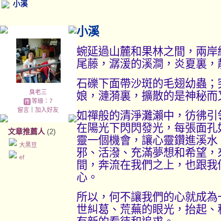
小溪
小溪
蜿延過山麓和果林之間，兩岸
尾藤，潺湲的溪澗，炎夏裏，
石礫下面帶沙斑的毛翅幼蟲；
臭老三
娘，漣漪裏，擴散的是神秘而
等級：7
留言
｜
加入好友
如禪般的清淨灘瀨中，彷彿引
在陽光下閃閃發光，每張面孔
文章推薦人
(2)
靈一個機會，讓心靈鑽進溪水
大黑豆
邪、活潑、充滿夢想和希望，
ef
間，奔流在我們之上，也跟我
心。
所以，何不讓我們的心就成為
世糾葛、荒蕪的眼光，抬起、