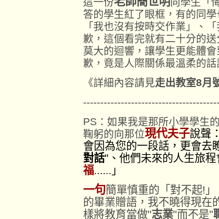
老師簡世明
這一份
向學生「
答的學生紅了眼框，有的同學
「我也沒有按時交作業」、「
歉，這個看完就有二十分的送
莫大的迴響，讓學生更能體會
歉，竟是人際關係最溫柔的話
《詳細內容請見
走出教室8月
---------------------------------------
PS：如果我是那所小學學生
現代夫子
說聲
鞠躬的向那位
會因為您的一段話，更會去瞭
對話
"、他們未來的人生旅程
福
......」
一句
簡單慎重的「對不起!」
的畢業贈語，我不曉得現在
樣將教育當做"
志業
"而不是"