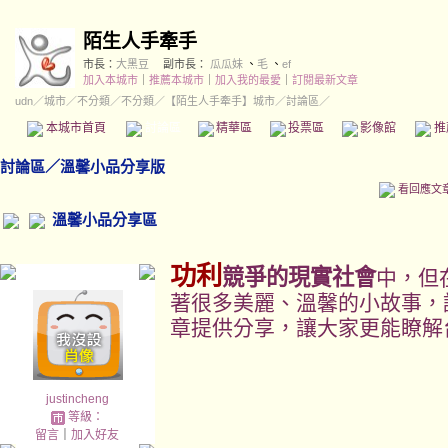
陌生人手牽手
市長：
大黑豆
副市長：
瓜瓜妹
、
毛
、
ef
加入本城市
｜
推薦本城市
｜
加入我的最愛
｜
訂閱最新文章
udn
／
城市
／
不分類
／
不分類
／
【陌生人手牽手】城市
／討論區／
本城市首頁
討論區
精華區
投票區
影像館
推
討論區
／
溫馨小品分享版
看回應文
溫馨小品分享區
功利
競爭的現實社會
中，但
著很多美麗、溫馨的小故事，
章提供分享，讓大家更能瞭解
justincheng
等級：
留言
｜
加入好友