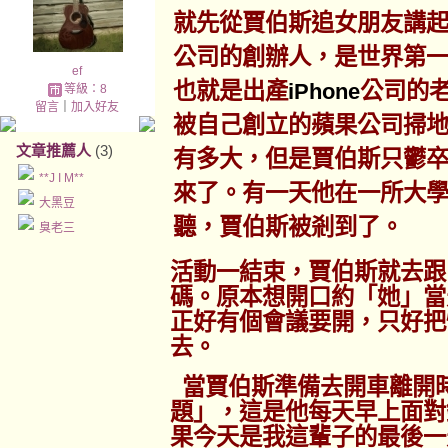
就先從賈伯斯追女朋友講
公司的創辦人，是世界第
ef
也就是出產
公司的
iPhone
等級：8
留言
｜
加入好友
被自己創立的蘋果公司掃
文章推薦人
(3)
有多大，但是賈伯斯只鬱
**J I M**
來了。有一天他在一所大
大黑豆
聽，賈伯斯被剎到了。
臭老三
活動一結束，賈伯斯就去跟
碼。原本想開口約「她」當
正好有個會議要開，只好把
去。
當賈伯斯準備去開車離開
題」，這是他每天早上面對
果今天是我這輩子的最後一