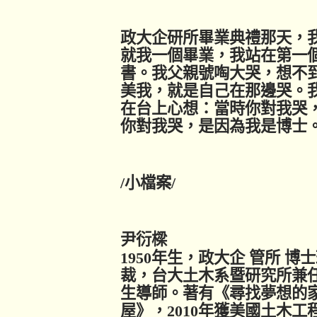
政大企研所畢業典禮那天，
就我一個畢業，我站在第一
書。我父親號啕大哭，想不
美我，就是自己在那邊哭。
在台上心想：當時你對我哭
你對我哭，是因為我是博士
/
小檔案
/
尹衍樑
1950
年生，政大企 管所 博
裁，台大土木系暨研究所兼任
生導師。著有《尋找夢想的家
屋》，
2010
年獲美國土木工