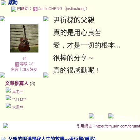
感動
回應給：
JustinCHENG（justincheng）
尹衍樑的父親
真的是用心良苦
愛，才是一切的根本...
很棒的分享～
ef
等級：8
真的很感動呢！
留言
｜
加入好友
文章推薦人
(3)
臭老三
**J I M**
大黑豆
引用網址：https://city.udn.com/forum
父親的眼淚是我人生的救贖---尹衍樑(轉貼)