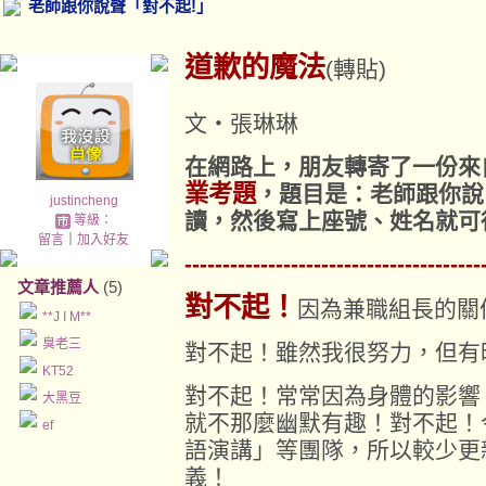
老師跟你說聲「對不起!」
道歉的魔法
(轉貼)
文‧張琳琳
在網路上，朋友轉寄了一份來
業考題
，題目是：老師跟你說
justincheng
讀，然後寫上座號、姓名就可
等級：
留言
｜
加入好友
---------------------------------------
文章推薦人
(5)
對不起！
因為兼職組長的關
**J I M**
臭老三
對不起！雖然我很努力，但有
KT52
對不起！常常因為身體的影響
大黑豆
就不那麼幽默有趣！對不起！
ef
語演講」等團隊，所以較少更
義！