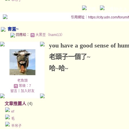
半吊子
引用網址：https://city.udn.com/forum
害羞~
回應給：
大黑豆（hami13）
you have a good sense of hum
老頭子一個了~
哈~哈~
老魚頭
等級：7
留言
｜
加入好友
文章推薦人
(4)
ef
毛
半吊子