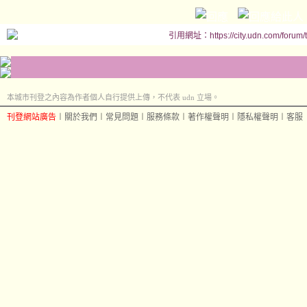
引用網址：https://city.udn.com/forum
本城市刊登之內容為作者個人自行提供上傳，不代表 udn 立場。
刊登網站廣告
︱
關於我們
︱
常見問題
︱
服務條款
︱
著作權聲明
︱
隱私權聲明
︱
客服