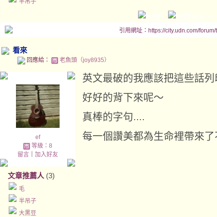
半吊子
引用網址：https://city.udn.com/forum
看來
回應給：
老魚頭（joy8935）
英文最破的我應該把這些話列
好好的背下來呢～
真棒的字句....
每一個讚美都為生命裡帶來了不
ef
等級：8
留言
｜
加入好友
文章推薦人
(3)
毛
半吊子
大黑豆