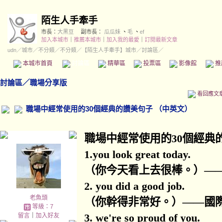
陌生人手牽手
市長：
大黑豆
副市長：
瓜瓜妹
、
毛
、
ef
加入本城市
｜
推薦本城市
｜
加入我的最愛
｜
訂閱最新文章
udn
／
城市
／
不分類
／
不分類
／
【陌生人手牽手】城市
／討論區／
本城市首頁
討論區
精華區
投票區
影像館
推
討論區
／
職場分享版
看回應文
職場中經常使用的30個經典的讚美句子 （中英文）
職場中經常使用的
30
個經典
1.you look great today.
（你今天看上去很棒。）
—
2. you did a good job.
老魚頭
（你幹得非常好。）
——
國
等級：7
3. we're so proud of you.
留言
｜
加入好友