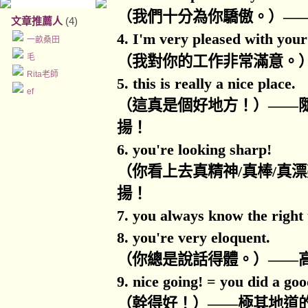
（
我們十分為你驕傲。）
—
文章推薦人
(4)
4. I'm very pleased with you
一畝桑田
毛
（我對你的工作非常滿意。
Rita老師
5. this is really a nice place.
ef
（這真是個好地方！）
——
揚！
6. you're looking sharp!
（你看上去真精神
/
真棒
/
真漂
揚！
7. you always know the right 
8. you're very eloquent.
（你總是說話得體。）
——
9. nice going! = you did a goo
（幹得好！）
——
極其地道