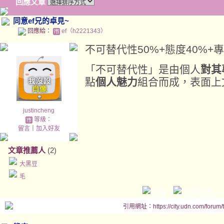
回應文章
同意ef兄的卓見~
回應給：
ef（h2221343）
不可替代性50%+態度40%+
「不可替代性」是由個人
對其
點
個人魅力
組合而成，表面上
justincheng
等級：
留言
｜
加入好友
文章推薦人
(2)
大黑豆
毛
引用網址：https://city.udn.com/forum