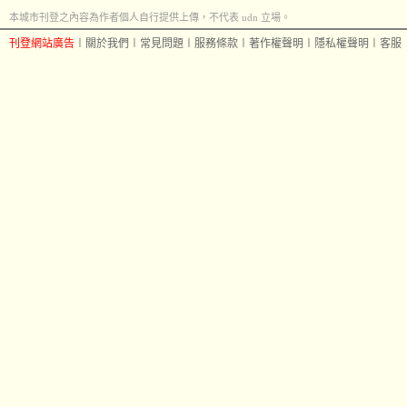
本城市刊登之內容為作者個人自行提供上傳，不代表 udn 立場。
刊登網站廣告
︱
關於我們
︱
常見問題
︱
服務條款
︱
著作權聲明
︱
隱私權聲明
︱
客服