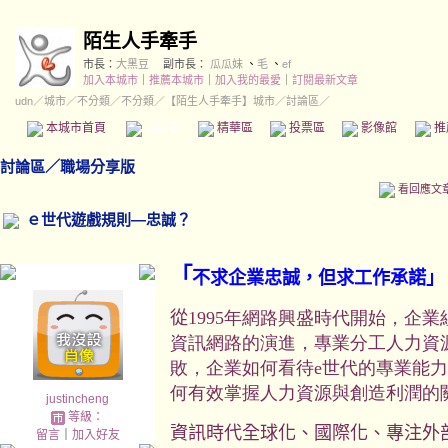
陌生人手牽手
市長：
大黑豆
副市長：
瓜瓜妹
、
毛
、
ef
加入本城市
｜
推薦本城市
｜
加入我的最愛
｜
訂閱最新文章
udn
／
城市
／
不分類
／
不分類
／
【陌生人手牽手】城市
／討論區／
本城市首頁
討論區
精華區
投票區
影像館
推
討論區
／
職場分享版
看回應文
ｅ世代遊戲規則—忠誠？
「
不求企業忠誠，但求工作承諾」
從
1995年網路興盛時代開始，企
資訊網路的演進，專業分工人力資
敗，企業如何看待e世代的專業能
何有效掌握人力資源與創造利潤的
justincheng
等級：
資訊時代全球化、國際化、專注外
留言
｜
加入好友