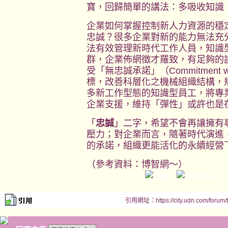
寶，回歸簡單的講法：多吸收知識
企業如何掌握控制新人力資源的穩
忠誠？很多企業對新的能力無法充
法有效管理新時代工作人員，知識
群，企業佈網徵才羅致，有足夠的
受「無忠誠承諾」（
Commitment wi
標，改善科層化之機械組織結構，
多新工作型態的知識型員工，將專
企業支援，維持「彈性」或許也是
「
忠誠
」二字，希望不會再讓擁有
壓力；對企業而言，隨著時代演進
的承諾，組織更能活化的永續經營
（參考資料：博智網～）
引用網址：https://city.udn.com/forum