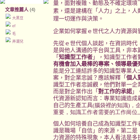
量，面對複雜、動態及不確定環境
文章推薦人
(4)
素，還是建構在「人力」之上，人
理一切運作與決策。
大黑豆
ef
企業如何掌握ｅ世代之人力資源與
毛
弄潮兒
先從ｅ世代個人談起，在資訊時代
是與他人溝通的平台與工具，非本
「
知識型工作者
」，知識型工作者
有機會加入最棒的專案、領導最優
能是分工連結許多的知識型專業人
案，對企業忠誠？應該解釋「
個人
識型工作者忠誠觀，他們對單一企
而是對企業作出「
對工作的承諾
」
代資源新認知而言：專業知識造成
自己的生產工具
(腦袋裡的知識)
重要，知識工作者需要的工作崗位
個人如何培養自己成為知識型工作
識是職場「自信」的來源，第二是
力資源的特殊現象，本人看法是多