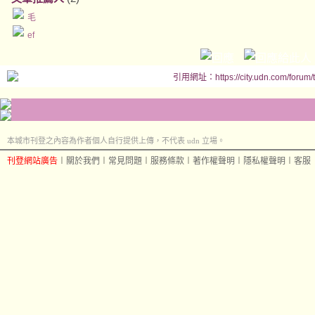
毛
ef
引用網址：https://city.udn.com/forum
本城市刊登之內容為作者個人自行提供上傳，不代表 udn 立場。
刊登網站廣告
︱
關於我們
︱
常見問題
︱
服務條款
︱
著作權聲明
︱
隱私權聲明
︱
客服