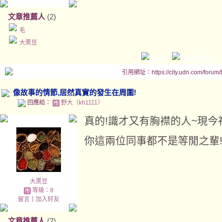
文章推薦人
(2)
毛
大黑豆
引用網址：https://city.udn.com/forum
像故事的情節,居然真實的發生在周圍!
回應給：
野大（kh1111）
真的!識才又有胸襟的人~現今
你這兩位同事都不是等閒之輩
大黑豆
等級：8
留言
｜
加入好友
文章推薦人
(2)