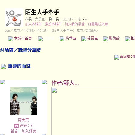
陌生人手牽手
市長：
大黑豆
副市長：
瓜瓜妹
、
毛
、
ef
加入本城市
｜
推薦本城市
｜
加入我的最愛
｜
訂閱最新文章
udn
／
城市
／
不分類
／
不分類
／
【陌生人手牽手】城市
／討論區／
本城市首頁
討論區
精華區
投票區
影像館
推
討論區
／
職場分享版
看回應文
重要的面試
作者/野大...
野大菓
等級：7
留言
｜
加入好友