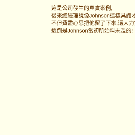
這是公司發生的真實案例,
後來總經理說像Johnson這樣具
不但費盡心思把他留了下來,還大力
這倒是Johnson當初所始料未及的!