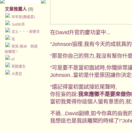
文章推薦人
(8)
早早安(顏俊家)
Judith亮
在David升官的慶功宴中...
泥土‧‧‧郭譽孚
毛
"Johnson協理,我有今天的成就真的要
笑笑-綠洲 明湖
故鄉情！
"那是你自己的努力,我沒有幫你什麼."
ef
笑臉書生
"可是要不是當初面試時,你獨排眾
大黑豆
Johnson..當初是什麼原因讓你決定
"還記得當初面試接近尾聲時,
你狂妄的說:
我來應徵不是要來做你
當初我覺得你這個人蠻有意思的,就
不過...David副總,如今你真的由
我想這也是我該離開的時候了!"Joh