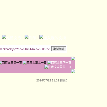
/trackback.jsp?no=61681&aid=3583351
2024/07/22 11:52
推薦
0