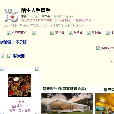
陌生人手牽手
市長：
大黑豆
副市長：
瓜瓜妹
、
毛
、
ef
加入本城市
｜
推薦本城市
｜
加入我的最愛
｜
訂閱最新文章
udn
／
城市
／
不分類
／
不分類
／
【陌生人手牽手】城市
／討論區／
本城市首頁
討論區
精華區
投票區
影像館
推
討論區
／
不分版
看回應文
聊天閣
2
大黑豆
等級：8
留言
｜
加入好友