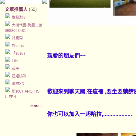
文章推薦人
(50)
嵩麟淵明
大揚代書-房屋二胎
0988053481
派克森
Pharos
「susu」
親愛的朋友們~~
Life
黃平
妞妞媽咪
貓喵XD
歡迎來到聊天閣,在這裡 ,要坐要躺請
龍女CHANG, HSI
U-FEN
more...
你也可以加
入一起哈拉,...................