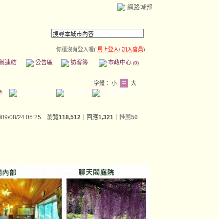
網路城邦
你還沒有登入喔(
馬上登入
/
加入會員
)
薦連結
公告區
訪客簿
市政中心
(0)
字體：
小
中
大
章
009/08/24 05:25 瀏覽
118,512
｜回應
1,321
｜
推薦
50