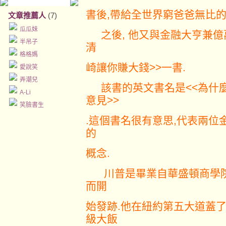
書後,帶給全世界窮爸爸無比的
文章推薦人
(7)
瓜瓜妹
之後, 他又與金融大亨兼億萬
半吊子
清
格格媽
崎讓你賺大錢>>一書.
愛說笑
弄潮兒
該書的英文書名是<<為什麼
A-Li
意見>>
笑臉書生
.這個書名很有意思,代表兩
的
概念.
川普是畢業自華盛頓商學院
而開
始發跡.他在紐約第五大道蓋了
級大飯