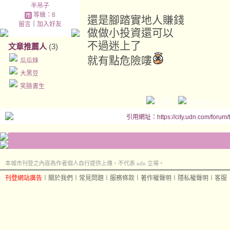
半吊子
等級：8
還是腳踏實地人賺錢
留言
｜
加入好友
做做小投資還可以
不過迷上了
文章推薦人
(3)
就有點危險嘍
瓜瓜妹
大黑豆
笑臉書生
引用網址：https://city.udn.com/forum
本城市刊登之內容為作者個人自行提供上傳，不代表 udn 立場。
刊登網站廣告
︱
關於我們
︱
常見問題
︱
服務條款
︱
著作權聲明
︱
隱私權聲明
︱
客服