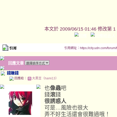
本文於
2009/06/15 01:46 修改第 1
引用網址：https://city.udn.com/forum
回應文章
錢賺錢
回應給：
大黑豆（hami13）
也
像蟲
吧
錢
滾
錢
很誘惑人
可是…風險也很大
弄不好生活還會很難過哦！