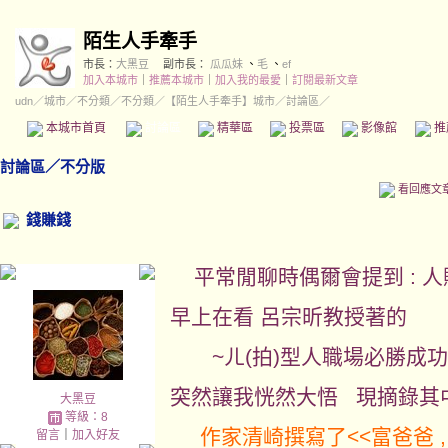
陌生人手牽手
市長：
大黑豆
副市長：
瓜瓜妹
、
毛
、
ef
加入本城市
｜
推薦本城市
｜
加入我的最愛
｜
訂閱最新文章
udn
／
城市
／
不分類
／
不分類
／
【陌生人手牽手】城市
／討論區／
本城市首頁
討論區
精華區
投票區
影像館
推
討論區
／
不分版
看回應文
錢賺錢
平常閒聊時偶爾會提到 : 人
早上在看 呂宗昕教授著的
~ㄦ(拍)型人職場必勝成功術
突然讓我恍然大悟 現摘錄其
大黑豆
等級：8
作家清崎撰寫了<<富爸爸 
留言
｜
加入好友