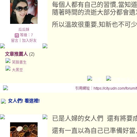
每個人都有自己的習慣,當知
隨著時間的流逝大部分都會遺
所以溫故很重要,知新也不可少
瓜瓜妹
等級：7
留言
｜
加入好友
文章推薦人
(2)
笑臉書生
大黑豆
引用網址：https://city.udn.com/forum
女人們! 看這裡!
已是人婦的女人們 還有將要
還有一直以為自己已準備好當