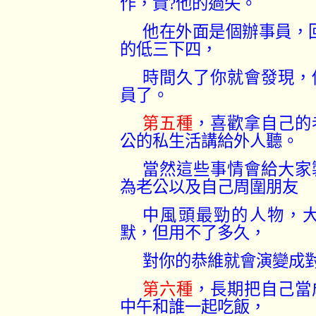
作，責
?
他的過失。
他在外面是個辦事員，
的低三下四，
時間久了你就會發現，
員了。
第五種
，喜歡拿自己的
公的私生活講給外人聽。
當然這些事情會給大家
為老公以及自己周圍朋友
中風頭最勁的人物，
默，但用不了多久，
對你的恭維就會演變成
第六種
，長期把自己當
中午和誰一起吃飯，