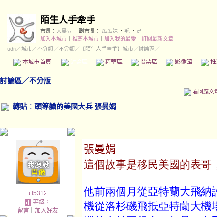
陌生人手牽手
市長：
大黑豆
副市長：
瓜瓜妹
、
毛
、
ef
加入本城市
｜
推薦本城市
｜
加入我的最愛
｜
訂閱最新文章
udn
／
城市
／
不分類
／
不分類
／
【陌生人手牽手】城市
／討論區／
本城市首頁
討論區
精華區
投票區
影像館
推
討論區
／
不分版
看回應文
轉貼：頭等艙的美國大兵 張曼娟
張曼娟
這個故事是移民美國的表哥
他前兩個月從亞特蘭大飛納
ul5312
等級：
機從洛杉磯飛抵亞特蘭大機
留言
｜
加入好友