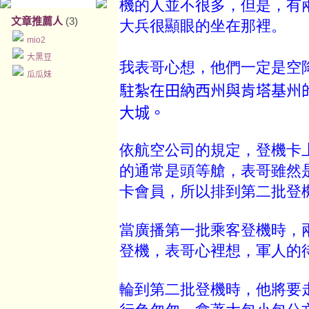
機的人並不很多，但是，有
文章推薦人
(3)
大兵很顯眼的坐在那裡。
mio2
大黑豆
我表哥心想，他們一定是空
瓜瓜妹
駐紮在田納西州與肯塔基州
大城。
依航空公司的規定，登機卡
的通常是頭等艙，表哥雖然
卡會員，所以排到第二批登
當廣播第一批乘客登機時，
登機，表哥心裡想，軍人的
輪到第二批登機時，他將要