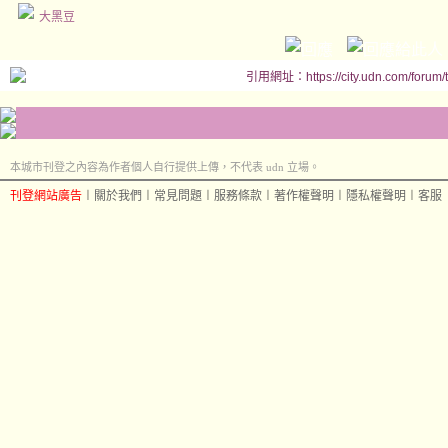
大黑豆
引用網址：https://city.udn.com/forum
本城市刊登之內容為作者個人自行提供上傳，不代表 udn 立場。
刊登網站廣告
︱
關於我們
︱
常見問題
︱
服務條款
︱
著作權聲明
︱
隱私權聲明
︱
客服