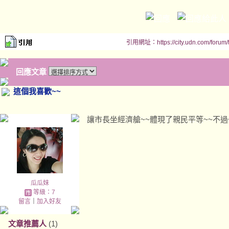
引用網址：https://city.udn.com/forum
回應文章
這個我喜歡~~
讓市長坐經濟艙~~體現了親民平等~~不過
瓜瓜妹
等級：7
留言
｜
加入好友
文章推薦人
(1)