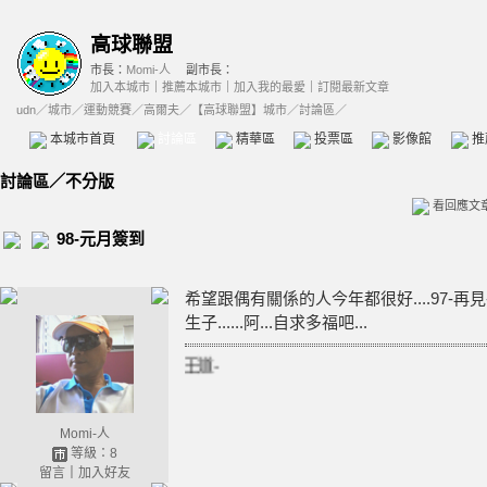
高球聯盟
市長：
Momi-人
副市長：
加入本城市
｜
推薦本城市
｜
加入我的最愛
｜
訂閱最新文章
udn
／
城市
／
運動競賽
／
高爾夫
／
【高球聯盟】城市
／討論區／
本城市首頁
討論區
精華區
投票區
影像館
推
討論區
／
不分版
看回應文
98-元月簽到
希望跟偶有關係的人今年都很好....97-再見-就
生子......阿...自求多福吧...
高興
Momi
Momi-人
等級：8
留言
｜
加入好友