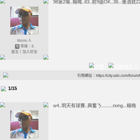
98第2場..楊梅..83..前9還OK..38...後酒就
Momi-人
等級：8
留言
｜
加入好友
引用網址：https://city.udn.com/forum
1/15
w4..明天有球賽..興奮ㄋ.........nong...楊梅