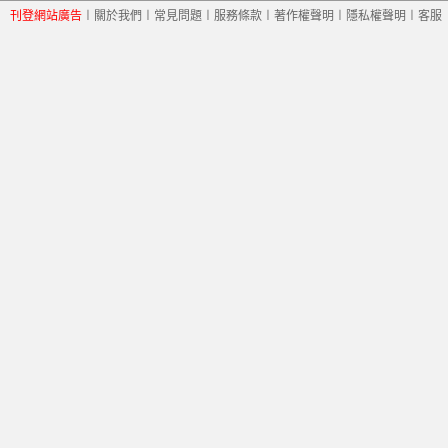
刊登網站廣告
︱
關於我們
︱
常見問題
︱
服務條款
︱
著作權聲明
︱
隱私權聲明
︱
客服