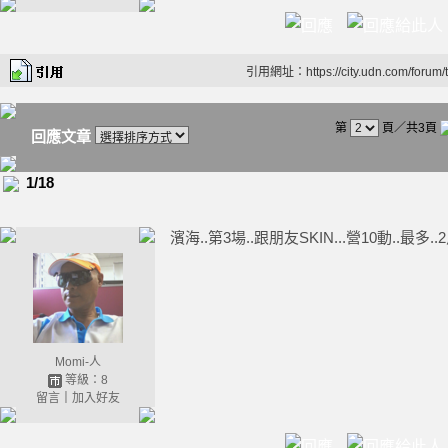
引用網址：https://city.udn.com/forum
第
頁／共3頁
回應文章
1/18
濱海..第3場..跟朋友SKIN...營10動..最多..2鳥.
Momi-人
等級：8
留言
｜
加入好友