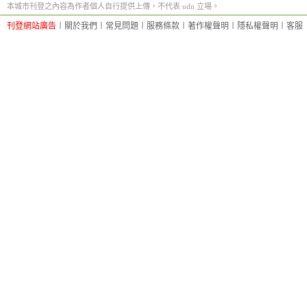
本城市刊登之內容為作者個人自行提供上傳，不代表 udn 立場。
刊登網站廣告
︱
關於我們
︱
常見問題
︱
服務條款
︱
著作權聲明
︱
隱私權聲明
︱
客服