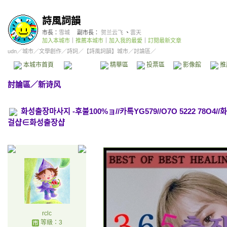
詩風詞韻
市長：
雪城
副市長：
贺兰云飞
、
雲天
加入本城市
｜
推薦本城市
｜
加入我的最愛
｜
訂閱最新文章
udn
／
城市
／
文學創作
／
詩詞
／
【詩風詞韻】城市
／討論區／
本城市首頁
討論區
精華區
投票區
影像館
推
討論區
／
新诗风
화성출장마사지 -후불100%ョ//카톡YG579//O7O 5222 7
걸샵∈화성출장샵
rclc
等級：3