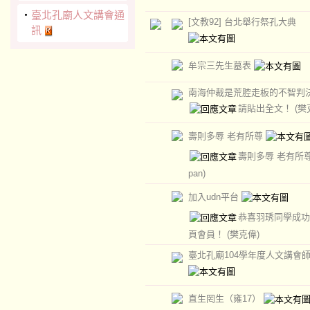
‧
臺北孔廟人文講會通
[文教92] 台北舉行祭孔大典
訊
牟宗三先生墓表
南海仲裁是荒腔走板的不智判
請貼出全文！
(樊
壽則多辱 老有所尊
壽則多辱 老有所
pan)
加入udn平台
恭喜羽琇同學成功
頁會員！
(樊克偉)
臺北孔廟104學年度人文講會
直生罔生（雍17）