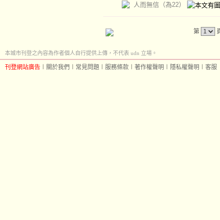
人而無信（為22）
第
本城市刊登之內容為作者個人自行提供上傳，不代表 udn 立場。
刊登網站廣告
︱
關於我們
︱
常見問題
︱
服務條款
︱
著作權聲明
︱
隱私權聲明
︱
客服