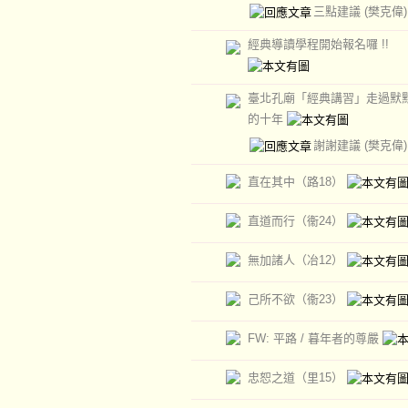
三點建議
(樊克偉)
經典導讀學程開始報名囉 !!
臺北孔廟「經典講習」走過默
的十年
謝謝建議
(樊克偉)
直在其中（路18）
直道而行（衞24）
無加諸人（冶12）
己所不欲（衞23）
FW: 平路 / 暮年者的尊嚴
忠恕之道（里15）