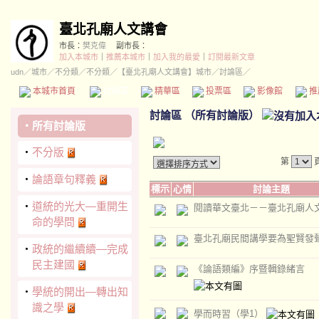
臺北孔廟人文講會
市長：
樊克偉
副市長：
加入本城市
｜
推薦本城市
｜
加入我的最愛
｜
訂閱最新文章
udn
／
城市
／
不分類
／
不分類
／
【臺北孔廟人文講會】城市
／討論區／
本城市首頁
討論區
精華區
投票區
影像館
推
討論區
（
所有討論版
）
‧
所有討論版
‧
不分版
第
‧
論語章句釋義
標示
心情
討論主題
‧
道統的光大—重開生
閱讀華文臺北－－臺北孔廟人
命的學問
臺北孔廟民間講學要為聖賢發
‧
政統的繼續續—完成
民主建國
《論語類編》序暨輯錄緒言
‧
學統的開出—轉出知
識之學
學而時習（學1）