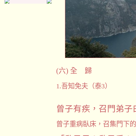
(
六
)
全 歸
1.
吾知免夫（泰
3
）
曾子有疾，召門弟子
曾子重病臥床，召集門下