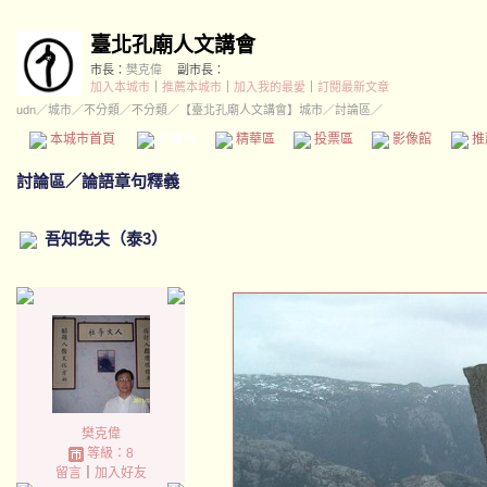
臺北孔廟人文講會
市長：
樊克偉
副市長：
加入本城市
｜
推薦本城市
｜
加入我的最愛
｜
訂閱最新文章
udn
／
城市
／
不分類
／
不分類
／
【臺北孔廟人文講會】城市
／討論區／
本城市首頁
討論區
精華區
投票區
影像館
推
討論區
／
論語章句釋義
吾知免夫（泰3）
樊克偉
等級：8
留言
｜
加入好友