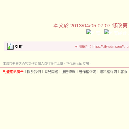
本文於
2013/04/05 07:07 修改第
引用網址：https://city.udn.com/for
本城市刊登之內容為作者個人自行提供上傳，不代表 udn 立場。
刊登網站廣告
︱
關於我們
︱
常見問題
︱
服務條款
︱
著作權聲明
︱
隱私權聲明
︱
客服