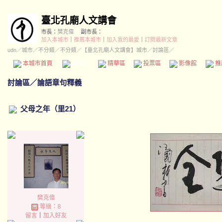
臺北孔廟人文講會
市長：
樊克偉
副市長：
加入本城市
｜
推薦本城市
｜
加入我的最愛
｜
訂閱最新文章
udn
／
城市
／
不分類
／
不分類
／
【臺北孔廟人文講會】城市
／討論區／
本城市首頁
討論區
精華區
投票區
影像館
推
討論區
／
論語章句釋義
父母之年（里21）
樊克偉
等級：8
留言
｜
加入好友