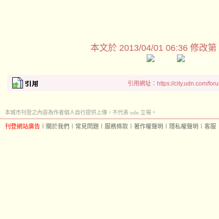
本文於
2013/04/01 06:36 修改第
引用網址：https://city.udn.com/for
本城市刊登之內容為作者個人自行提供上傳，不代表 udn 立場。
刊登網站廣告
︱
關於我們
︱
常見問題
︱
服務條款
︱
著作權聲明
︱
隱私權聲明
︱
客服