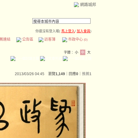
網路城邦
你還沒有登入喔(
馬上登入
/
加入會員
)
薦連結
公告區
訪客簿
市政中心
(0)
字體：
小
中
大
2013/03/26 04:45 瀏覽
1,149
｜回應
0
｜
推薦
1