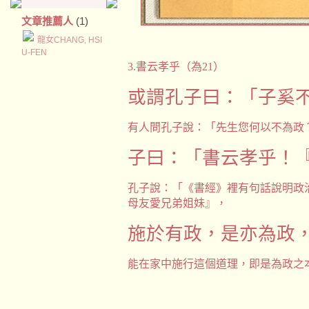
文章推薦人
(1)
龍女CHANG, HSI
U-FEN
3.
書云孝乎（為
21
）
或謂孔子曰：「子奚
有人問孔子說：「先生您何以不為政
子曰：「書云孝乎！
孔子說：「《書經》裡有句話說明政
母友愛兄弟姐妹』，
施於有政，是亦為政
能在家中施行這個道理，即是為政之