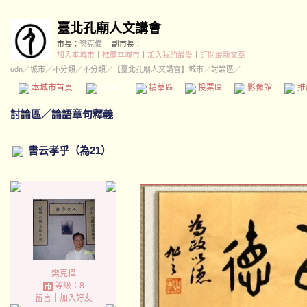
臺北孔廟人文講會
市長：
樊克偉
副市長：
加入本城市
｜
推薦本城市
｜
加入我的最愛
｜
訂閱最新文章
udn
／
城市
／
不分類
／
不分類
／
【臺北孔廟人文講會】城市
／討論區／
本城市首頁
討論區
精華區
投票區
影像館
推
討論區
／
論語章句釋義
書云孝乎（為21）
樊克偉
等級：8
留言
｜
加入好友