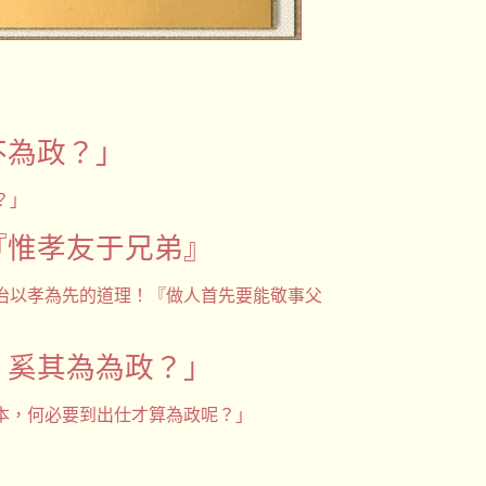
不為政？」
？」
『惟孝友于兄弟』
治以孝為先的道理！『做人首先要能敬事父
，奚其為為政？」
本，何必要到出仕才算為政呢？」