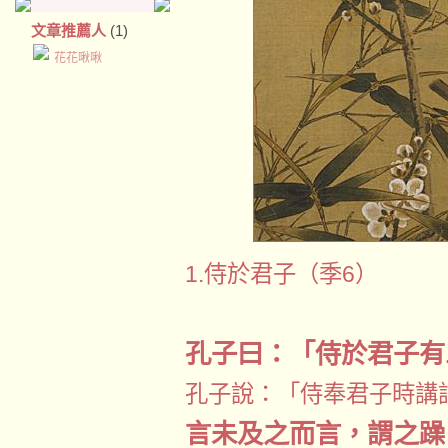
文章推薦人
(1)
花花啾啾
1.侍於君子（季6）
孔子曰：「侍於君子有
孔子說：「侍奉君子時講
言未及之而言，謂之躁