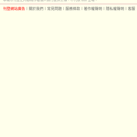
本城市刊登之內容為作者個人自行提供上傳，不代表 udn 立場。
刊登網站廣告
︱
關於我們
︱
常見問題
︱
服務條款
︱
著作權聲明
︱
隱私權聲明
︱
客服