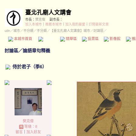
臺北孔廟人文講會
市長：
樊克偉
副市長：
加入本城市
｜
推薦本城市
｜
加入我的最愛
｜
訂閱最新文章
udn
／
城市
／
不分類
／
不分類
／
【臺北孔廟人文講會】城市
／討論區／
本城市首頁
討論區
精華區
投票區
影像館
推
討論區
／
論語章句釋義
侍於君子（季6）
樊克偉
等級：8
留言
｜
加入好友