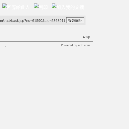
um/trackback.jsp?no=61590&aid=5368911
▲top
Powered by
udn.com