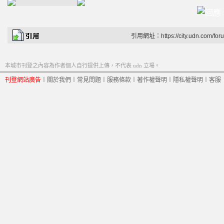
引用網址：https://city.udn.com/for
本城市刊登之內容為作者個人自行提供上傳，不代表 udn 立場。
刊登網站廣告
︱
關於我們
︱
常見問題
︱
服務條款
︱
著作權聲明
︱
隱私權聲明
︱
客服