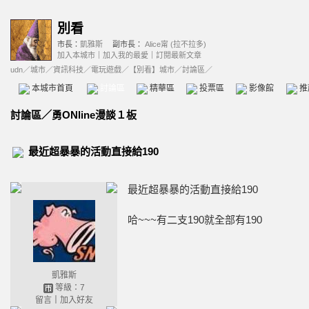
別看
市長：
凱雅斯
副市長：
Alice甯 (拉不拉多)
加入本城市
｜
加入我的最愛
｜
訂閱最新文章
udn
／
城市
／
資訊科技
／
電玩遊戲
／
【別看】城市
／討論區／
本城市首頁
討論區
精華區
投票區
影像館
推
討論區
／
勇ONline漫談１板
最近超暴暴的活動直接給190
最近超暴暴的活動直接給190
哈~~~有二支190就全部有190
凱雅斯
等級：7
留言
｜
加入好友