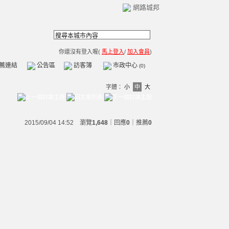
網路城邦
你還沒有登入喔(
馬上登入
/
加入會員
)
薦連結
公告區
訪客簿
市政中心
(0)
字體：
小
中
大
2015/09/04 14:52 瀏覽
1,648
｜回應
0
｜
推薦
0