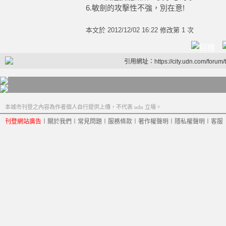
6.敏劍的攻擊性不強，別在意!
本文於
2012/12/02 16:22 修改第 1 次
引用網址：https://city.udn.com/forum
本城市刊登之內容為作者個人自行提供上傳，不代表 udn 立場。
刊登網站廣告
︱
關於我們
︱
常見問題
︱
服務條款
︱
著作權聲明
︱
隱私權聲明
︱
客服