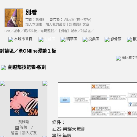
別看
市長：
凱雅斯
副市長：
Alice甯 (拉不拉多)
加入本城市
｜
加入我的最愛
｜
訂閱最新文章
udn
／
城市
／
資訊科技
／
電玩遊戲
／
【別看】城市
／討論區／
本城市首頁
討論區
精華區
投票區
影像館
推
討論區
／
勇ONline漫談１板
看回應文
劍道部技能表-敏劍
條件：
凱雅斯
等級：7
武器-榮耀天無劍
留言
｜
加入好友
等級:無限