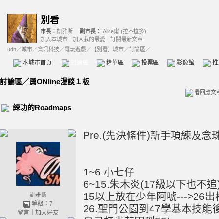
別看
市長：
凱雅斯
副市長：
Alice甯 (拉不拉多)
加入本城市
｜
加入我的最愛
｜
訂閱最新文章
udn
／
城市
／
資訊科技
／
電玩遊戲
／
【別看】城市
／討論區／
本城市首頁
討論區
精華區
投票區
影像館
推
討論區
／
勇ONline漫談１板
看回應文
練功的Roadmaps
Pre.(先決條件)新手項練及念
1~6.小七仔
6~15.朱木炎(17級以下也不追
15以上放在少年阿唬--->26
凱雅斯
等級：7
26.聖門公園到47學基本技能
留言
｜
加入好友