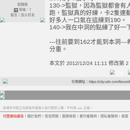
130->監獄，因為監獄都會有
凱雅斯
等級：7
跑，監獄真的好練，卡2隻連動
留言
｜
加入好友
好多人一口氣在這練到190。
140->我在中洞的點練了好一
---往前要到162才能到本洞-
分重。
本文於
2012/12/24 11:11 修改第 2
引用網址：https://city.udn.com/forum
本城市刊登之內容為作者個人自行提供上傳，不代表 udn 立場。
刊登網站廣告
︱
關於我們
︱
常見問題
︱
服務條款
︱
著作權聲明
︱
隱私權聲明
︱
客服