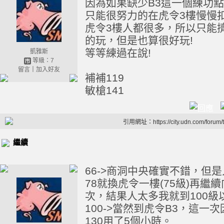
因為如果缺少B3這一個練功點
只能很努力的在虎令3樓慢慢
虎令3樓人都很多，所以只能
的玩，但是也算很好玩!
等等練過在說!
凱雅斯
等級：7
留言
｜
加入好友
補補119
敏槍141
引用網址：https://city.udn.com/forum
繼續
66->商洞中央確實不錯，但
78就換虎令一樓(75級)再
次，結果人太多我就到100
100->當然到虎令B3，這
130用了5個小時。