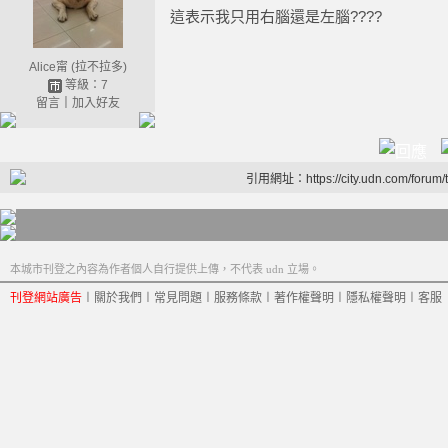
這表示我只用右腦還是左腦????
Alice甯 (拉不拉多)
等級：7
留言
｜
加入好友
引用網址：https://city.udn.com/forum
本城市刊登之內容為作者個人自行提供上傳，不代表 udn 立場。
刊登網站廣告
︱
關於我們
︱
常見問題
︱
服務條款
︱
著作權聲明
︱
隱私權聲明
︱
客服