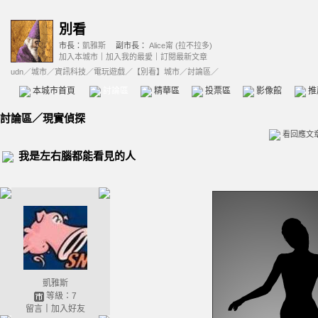
別看
市長：
凱雅斯
副市長：
Alice甯 (拉不拉多)
加入本城市
｜
加入我的最愛
｜
訂閱最新文章
udn
／
城市
／
資訊科技
／
電玩遊戲
／
【別看】城市
／討論區／
本城市首頁
討論區
精華區
投票區
影像館
推
討論區
／
現實偵探
看回應文
我是左右腦都能看見的人
凱雅斯
等級：7
留言
｜
加入好友