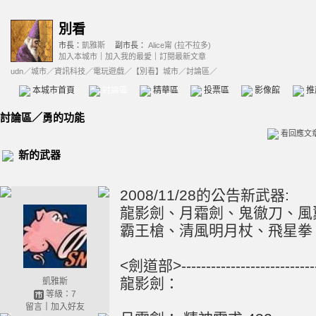
別看
市長：
凱雅斯
副市長：
Alice甯 (拉不拉多)
加入本城市
｜
加入我的最愛
｜
訂閱最新文章
udn
／
城市
／
資訊科技
／
電玩遊戲
／
【別看】城市
／討論區／
本城市首頁
討論區
精華區
投票區
影像館
推
討論區
／
勇的功能
看回應文
新的武器
2008/11/28的公告新武器:
龍影劍、月霜劍、鬼徹刀、風
霸王槍、清風明月杖、飛星拳
<劍道部>------------------------------
龍影劍：
凱雅斯
等級：7
留言
｜
加入好友