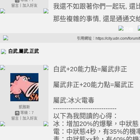
等級：7
我還不如跟著你們一起玩, 還比較
留言
｜
加入好友
那些複雜的事情, 還是通通交給
引用網址：https://city.udn.com/forum
白武,屬武,正武
白武+20能力點=屬武非正
屬武非正+20能力點=屬武正
屬武:冰火電毒
-----------------------------
凱雅斯
等級：7
以下為我閱讀的心得：
留言
｜
加入好友
冰：增加20%的爆擊，中狀態
電：中狀態4秒，有35%的機
毒：中狀態xx秒，有40%的機