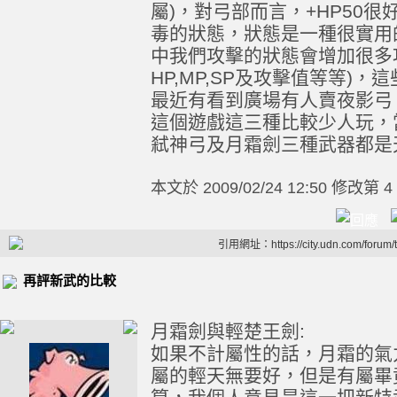
屬)，對弓部而言，+HP50
毒的狀態，狀態是一種很實用
中我們攻擊的狀態會增加很多
HP,MP,SP及攻擊值等等)
最近有看到廣場有人賣夜影弓
這個遊戲這三種比較少人玩，
弒神弓及月霜劍三種武器都是天價，天
本文於
2009/02/24 12:50 修改第 4
引用網址：https://city.udn.com/forum
再評新武的比較
月霜劍與輕楚王劍:
如果不計屬性的話，月霜的氣
屬的輕天無要好，但是有屬畢