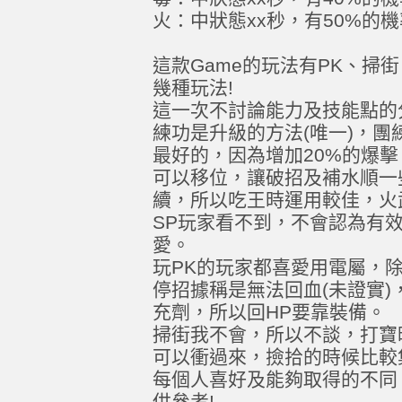
火：中狀態xx秒，有50%的機
這款Game的玩法有PK、掃
幾種玩法!
這一次不討論能力及技能點的
練功是升級的方法(唯一)，
最好的，因為增加20%的爆
可以移位，讓破招及補水順一
續，所以吃王時運用較佳，火
SP玩家看不到，不會認為有
愛。
玩PK的玩家都喜愛用電屬，
停招據稱是無法回血(未證實)
充劑，所以回HP要靠裝備。
掃街我不會，所以不談，打寶
可以衝過來，撿拾的時候比較
每個人喜好及能夠取得的不同
供參考!