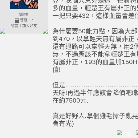
算，我個人意見是這一把新特
多的血量，輕楚王有屬非正的要
一把只要432，這樣血量會差個
凱雅斯
等級：7
留言
｜
加入好友
為什麼要50能力點，因為大
到470，以拿輕天無有屬非
還有退路可以拿輕天無，用2個
無，不過應該不能拿輕楚王有
有屬非正，193的血量加15
值!
但是............................
天呀!再過半年應該會降價吧!就
在約7500元.
真是好野人.拿個雞毛撢子亂
會有光)