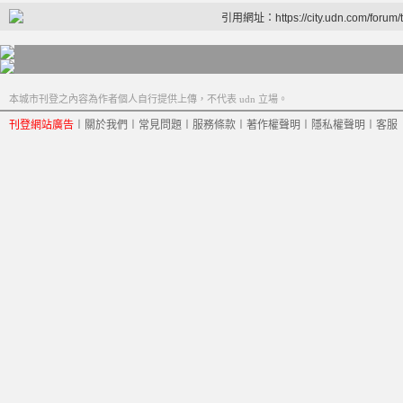
引用網址：https://city.udn.com/forum
本城市刊登之內容為作者個人自行提供上傳，不代表 udn 立場。
刊登網站廣告
︱
關於我們
︱
常見問題
︱
服務條款
︱
著作權聲明
︱
隱私權聲明
︱
客服