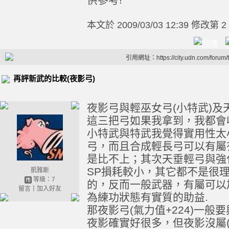
本文於
2009/03/03 12:39 修改第 2
引用網址：https://city.udn.com/forum
再評新武的比較(夜影弓)
夜影弓與輕巫女弓(小特武)及天
這三把弓如果我拿到，我都會收
小特武與特武我覺得實用性太
弓，而且合成輕長弓可以有屬
是比不上；其次天垂輕弓與強
SP損耗較小，其它都不是很
凱雅斯
等級：7
的，反而一般武器，有屬可以
留言
｜
加入好友
為練功狀態有實質的助益.
那夜影弓(氣力值+224)一般要
夜影確實好很多，但夜影沒屬