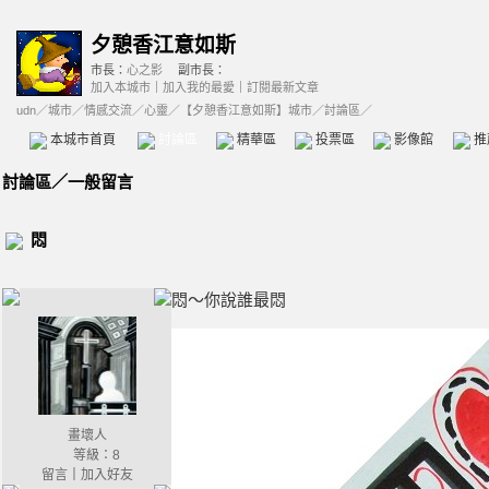
夕憩香江意如斯
市長：
心之影
副市長：
加入本城市
｜
加入我的最愛
｜
訂閱最新文章
udn
／
城市
／
情感交流
／
心靈
／
【夕憩香江意如斯】城市
／討論區／
本城市首頁
討論區
精華區
投票區
影像館
推
討論區
／
一般留言
悶
悶～你說誰最悶
畫壞人
等級：8
留言
｜
加入好友