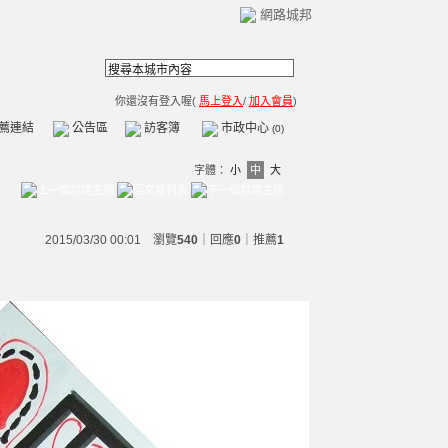
網路城邦
你還沒有登入喔(
馬上登入
/
加入會員
)
薦連結
公告區
訪客簿
市政中心
(0)
字體：
小
中
大
2015/03/30 00:01 瀏覽
540
｜回應
0
｜
推薦
1