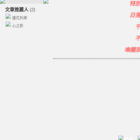
特
文章推薦人
(2)
日
蓮花列車
心之影
喚醒我