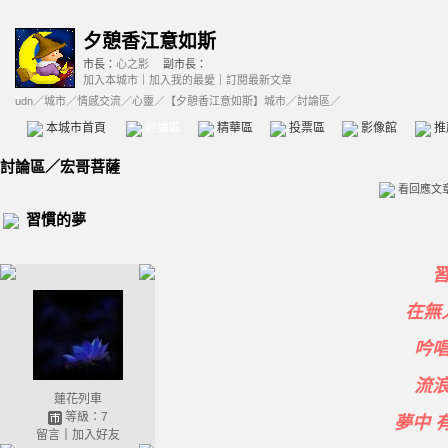
夕憩香江意如斯
市長：
心之影
副市長：
加入本城市
｜
加入我的最愛
｜
訂閱最新文章
udn
／
城市
／
情感交流
／
心靈
／
【夕憩香江意如斯】城市
／討論區／
本城市首頁
討論區
精華區
投票區
影像館
推
討論區
／
宏哥菩薩
看回應文
習慣的夢
在無
吟
流
蓮花列車
等級：7
夢中 
留言
｜
加入好友