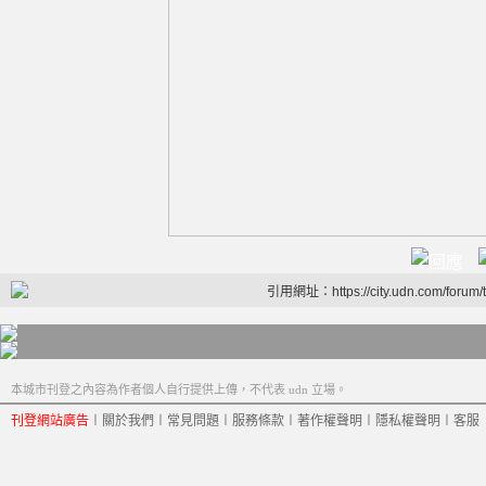
引用網址：https://city.udn.com/forum
本城市刊登之內容為作者個人自行提供上傳，不代表 udn 立場。
刊登網站廣告
︱
關於我們
︱
常見問題
︱
服務條款
︱
著作權聲明
︱
隱私權聲明
︱
客服