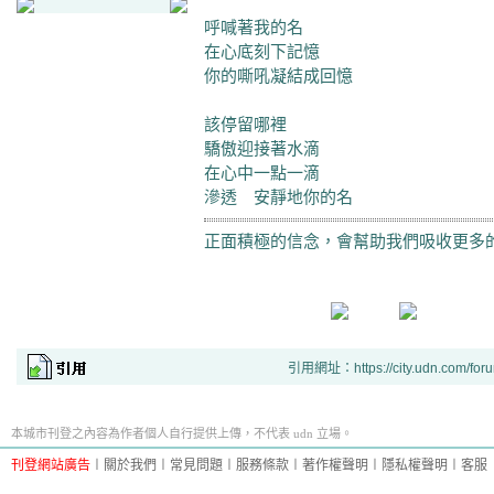
呼喊著我的名
在心底刻下記憶
你的嘶吼凝結成回憶
該停留哪裡
驕傲迎接著水滴
在心中一點一滴
滲透 安靜地你的名
正面積極的信念，會幫助我們吸收更多
引用網址：https://city.udn.com/for
本城市刊登之內容為作者個人自行提供上傳，不代表 udn 立場。
刊登網站廣告
︱
關於我們
︱
常見問題
︱
服務條款
︱
著作權聲明
︱
隱私權聲明
︱
客服