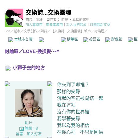
交換詩...交換靈魂
市長：
明玕
副市長：
時夢
、
幸福的起點
加入本城市
｜
推薦本城市
｜
加入我的最愛
｜
訂閱最新文章
udn
／
城市
／
文學創作
／
詩詞
／
【交換詩...交換靈魂】城市
／討論區／
本城市首頁
討論區
精華區
投票區
影像館
推
討論區
／
LOVE-換換愛^~^
小獅子去的地方
你來到了哪裡？
那樣的安靜
沉默的空氣被凝結一起
我在這裡
沒有你的世界裡
我學著安靜
明玕
我以為我的相信
等級：8
在你心裡 不只是回憶
留言
｜
加入好友