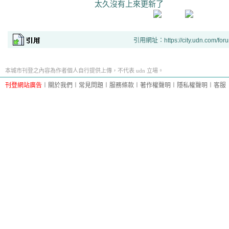
太久沒有上來更新了
引用網址：https://city.udn.com/for
本城市刊登之內容為作者個人自行提供上傳，不代表 udn 立場。
刊登網站廣告
︱
關於我們
︱
常見問題
︱
服務條款
︱
著作權聲明
︱
隱私權聲明
︱
客服