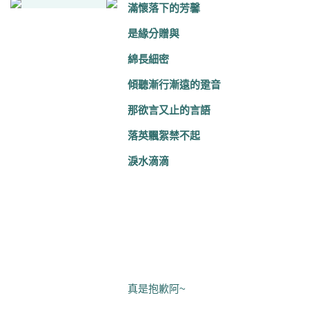
滿懷落下的芳馨
是緣分贈與
綿長細密
傾聽漸行漸遠的跫音
那欲言又止的言語
落英飄絮禁不起
淚水滴滴
真是抱歉阿~