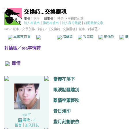
交換詩...交換靈魂
市長：
明玕
副市長：
時夢
、
幸福的起點
加入本城市
｜
推薦本城市
｜
加入我的最愛
｜
訂閱最新文章
udn
／
城市
／
文學創作
／
詩詞
／
【交換詩...交換靈魂】城市
／討論區／
本城市首頁
討論區
精華區
投票區
影像館
推
討論區
／
tea宇情詩
離情
當櫻花落下
眼淚點醒離別
離情笙蕭輕吹
昔日鴻印
tea宇
等級：3
歲月刻劃依依
留言
｜
加入好友