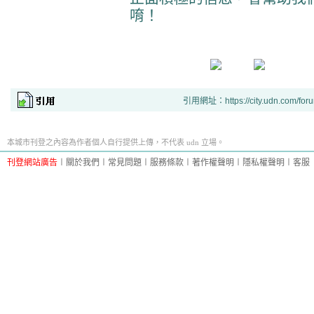
唷！
引用網址：https://city.udn.com/for
本城市刊登之內容為作者個人自行提供上傳，不代表 udn 立場。
刊登網站廣告
︱
關於我們
︱
常見問題
︱
服務條款
︱
著作權聲明
︱
隱私權聲明
︱
客服