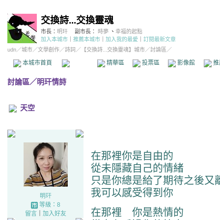
交換詩...交換靈魂
市長：
明玕
副市長：
時夢
、
幸福的起點
加入本城市
｜
推薦本城市
｜
加入我的最愛
｜
訂閱最新文章
udn
／
城市
／
文學創作
／
詩詞
／
【交換詩...交換靈魂】城市
／討論區／
本城市首頁
討論區
精華區
投票區
影像館
推
討論區
／
明玕情詩
天空
在那裡你是自由的
從未隱藏自己的情緒
只是你總是給了期待之後又
我可以感受得到你
明玕
等級：8
在那裡 你是熱情的
留言
｜
加入好友