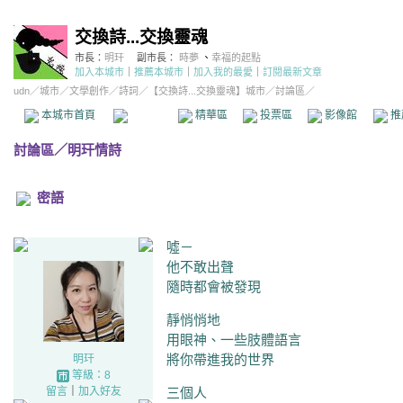
交換詩...交換靈魂
市長：
明玕
副市長：
時夢
、
幸福的起點
加入本城市
｜
推薦本城市
｜
加入我的最愛
｜
訂閱最新文章
udn
／
城市
／
文學創作
／
詩詞
／
【交換詩...交換靈魂】城市
／討論區／
本城市首頁
討論區
精華區
投票區
影像館
推
討論區
／
明玕情詩
密語
噓－
他不敢出聲
隨時都會被發現
靜悄悄地
用眼神、一些肢體語言
將你帶進我的世界
明玕
等級：8
留言
｜
加入好友
三個人