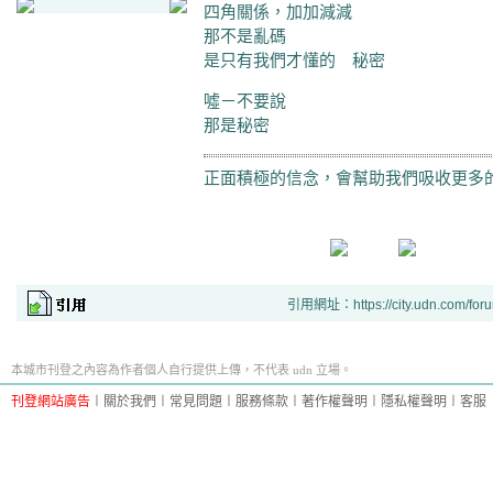
四角關係，加加減減
那不是亂碼
是只有我們才懂的 秘密
噓－不要說
那是秘密
正面積極的信念，會幫助我們吸收更多
引用網址：https://city.udn.com/for
本城市刊登之內容為作者個人自行提供上傳，不代表 udn 立場。
刊登網站廣告
︱
關於我們
︱
常見問題
︱
服務條款
︱
著作權聲明
︱
隱私權聲明
︱
客服