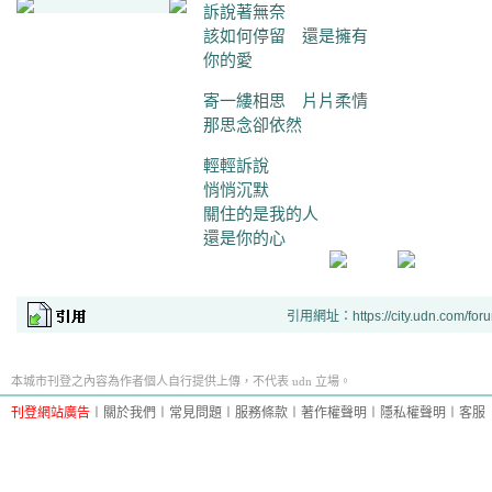
訴說著無奈
該如何停留 還是擁有
你的愛
寄一縷相思 片片柔情
那思念卻依然
輕輕訴說
悄悄沉默
關住的是我的人
還是你的心
引用網址：https://city.udn.com/for
本城市刊登之內容為作者個人自行提供上傳，不代表 udn 立場。
刊登網站廣告
︱
關於我們
︱
常見問題
︱
服務條款
︱
著作權聲明
︱
隱私權聲明
︱
客服