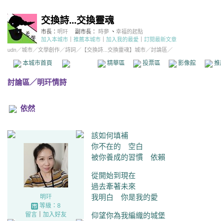
交換詩...交換靈魂
市長：
明玕
副市長：
時夢
、
幸福的起點
加入本城市
｜
推薦本城市
｜
加入我的最愛
｜
訂閱最新文章
udn
／
城市
／
文學創作
／
詩詞
／
【交換詩...交換靈魂】城市
／討論區／
本城市首頁
討論區
精華區
投票區
影像館
推
討論區
／
明玕情詩
依然
該如何填補
你不在的 空白
被你養成的習慣 依賴
從開始到現在
過去牽著未來
我明白 你是我的愛
明玕
等級：8
留言
｜
加入好友
仰望你為我編織的城堡