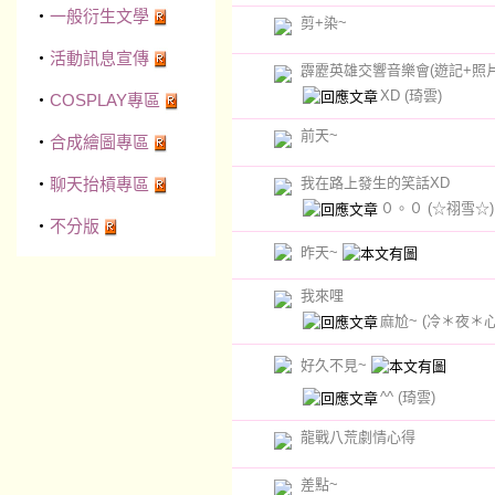
‧
一般衍生文學
剪+染~
‧
活動訊息宣傳
霹靂英雄交響音樂會(遊記+照片
XD
(琦雲)
‧
COSPLAY專區
前天~
‧
合成繪圖專區
‧
聊天抬槓專區
我在路上發生的笑話XD
０。０
(☆祤雪☆)
‧
不分版
昨天~
我來哩
麻尬~
(冷＊夜＊心
好久不見~
^^
(琦雲)
龍戰八荒劇情心得
差點~