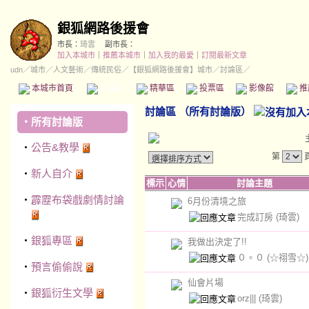
銀狐網路後援會
市長：
琦雲
副市長：
加入本城市
｜
推薦本城市
｜
加入我的最愛
｜
訂閱最新文章
udn
／
城市
／
人文藝術
／
傳統民俗
／
【銀狐網路後援會】城市
／討論區／
本城市首頁
討論區
精華區
投票區
影像館
推
討論區
（
所有討論版
）
‧
所有討論版
‧
公告&教學
第
‧
新人自介
標示
心情
討論主題
‧
霹靂布袋戲劇情討論
6月份清境之旅
完成訂房
(琦雲)
‧
銀狐專區
我做出決定了!!
０。０
(☆祤雪☆)
‧
預言偷偷說
仙會片場
‧
銀狐衍生文學
orz|||
(琦雲)