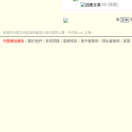
XD
(琦雲)
第
本城市刊登之內容為作者個人自行提供上傳，不代表 udn 立場。
刊登網站廣告
︱
關於我們
︱
常見問題
︱
服務條款
︱
著作權聲明
︱
隱私權聲明
︱
客服