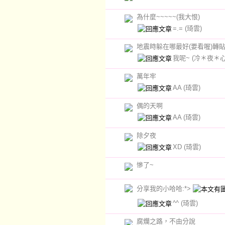
為什麼~~~~~(我大恨)
=.=
(琦雲)
地震時躲在哪最好(要看喔)轉
我呢~
(冷＊夜＊心
萬年牢
AA
(琦雲)
偶的天啊
AA
(琦雲)
除夕夜
XD
(琦雲)
慘了~
分享我的小哈哈:*>
^^
(琦雲)
腐爛之路，不由分說