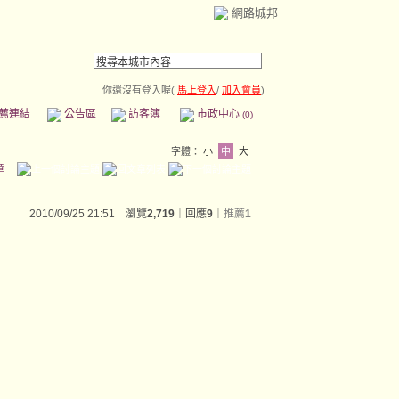
網路城邦
你還沒有登入喔(
馬上登入
/
加入會員
)
薦連結
公告區
訪客簿
市政中心
(0)
字體：
小
中
大
章
2010/09/25 21:51 瀏覽
2,719
｜回應
9
｜
推薦
1