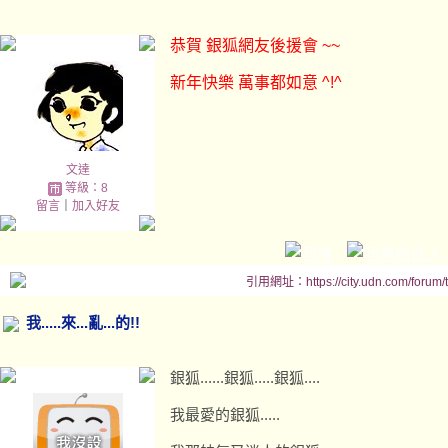
恭賀 銀狐網友後援會 ~~
新年快樂 萬事都如意 ^!^
文達
等級：8
留言
｜
加入好友
引用網址：https://city.udn.com/forum
我.....來...亂...的!!
銀狐......銀狐.....銀狐....
我最愛的銀狐.....