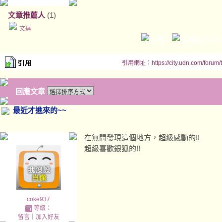
文章推薦人
(1)
文達
引用網址：https://city.udn.com/forum
回應文章
最近才進來的~~
在無間發現這個地方，超級感動的!!
超級喜歡銀狐的!!
coke937
等級：
留言
｜
加入好友