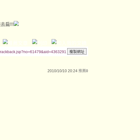
扁!!!
/trackback.jsp?no=61479&aid=4363291
2010/10/10 20:24
推薦
0