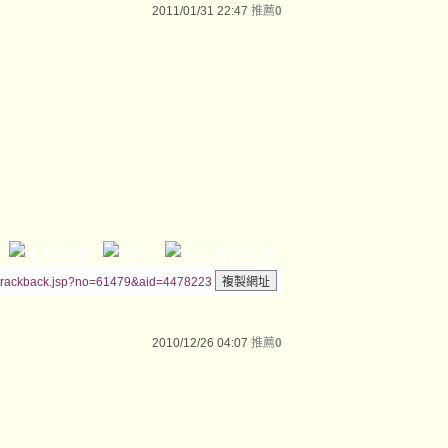
2011/01/31 22:47
推薦
0
/trackback.jsp?no=61479&aid=4478223
2010/12/26 04:07
推薦
0