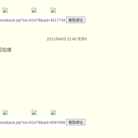
/trackback.jsp?no=61479&aid=4617749
2011/04/03 22:40
推薦
0
雲掐爆
/trackback.jsp?no=61479&aid=4587698