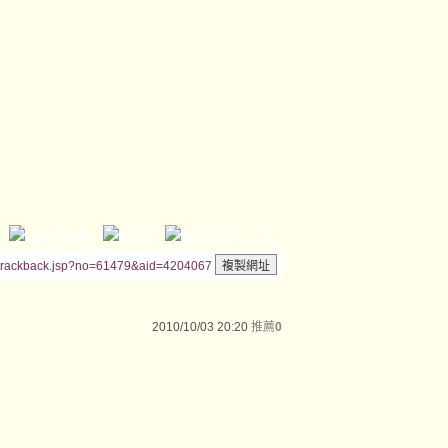
/trackback.jsp?no=61479&aid=4204067
2010/10/03 20:20
推薦
0