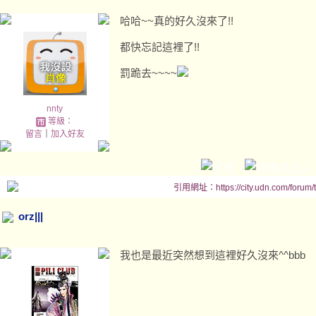
哈哈~~真的好久沒來了!!
都快忘記這裡了!!
罰跪去~~~~
nnty
等級：
留言
｜
加入好友
引用網址：https://city.udn.com/forum
orz|||
我也是最近突然想到這裡好久沒來^^bbb