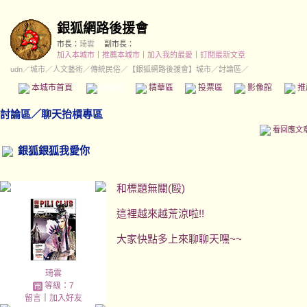
銀狐網路後援會
市長：
琦雲
副市長：
加入本城市
｜
推薦本城市
｜
加入我的最愛
｜
訂閱最新文章
udn
／
城市
／
人文藝術
／
傳統民俗
／
【銀狐網路後援會】城市
／討論區／
本城市首頁
討論區
精華區
投票區
影像館
推
討論區
／
聊天抬槓專區
看回應文
銀狐銀狐我愛你
和標題無關(毆)
這裡越來越荒涼啦!!
大家快點多上來聊聊天嘿~~
琦雲
等級：7
留言
｜
加入好友