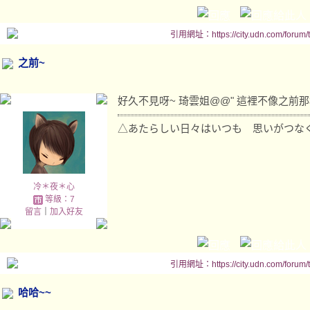
引用網址：https://city.udn.com/forum
之前~
好久不見呀~ 琦雲姐@@" 這裡不像之前
△あたらしい日々はいつも 思いがつな
冷＊夜＊心
等級：7
留言
｜
加入好友
引用網址：https://city.udn.com/forum
哈哈~~