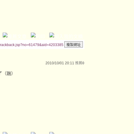
/trackback.jsp?no=61479&aid=4203385
2010/10/01 20:11
推薦
0
了（踹）