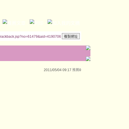
/trackback.jsp?no=61479&aid=4190706
2011/05/04 09:17
推薦
0