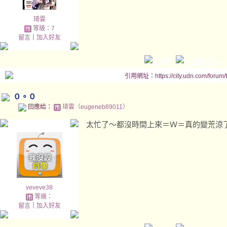
琦雲
等級：7
留言
｜
加入好友
引用網址：https://city.udn.com/forum
０。０
回應給：
琦雲（eugeneb89011）
太忙了～都沒時間上來＝Ｗ＝真的變荒涼
veveve38
等級：
留言
｜
加入好友