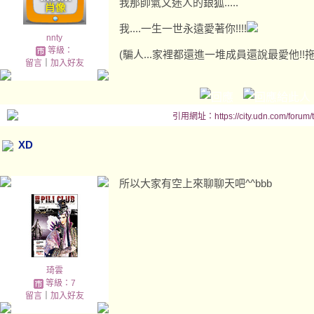
我那帥氣又迷人的銀狐.....
我....一生一世永遠愛著你!!!!
nnty
等級：
(騙人...家裡都還進一堆成員還說最愛他!!拖去
留言
｜
加入好友
引用網址：https://city.udn.com/forum
XD
所以大家有空上來聊聊天吧^^bbb
琦雲
等級：7
留言
｜
加入好友