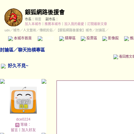
銀狐網路後援會
市長：
琦雲
副市長：
加入本城市
｜
推薦本城市
｜
加入我的最愛
｜
訂閱最新文章
udn
／
城市
／
人文藝術
／
傳統民俗
／
【銀狐網路後援會】城市
／討論區／
本城市首頁
討論區
精華區
投票區
影像館
推
討論區
／
聊天抬槓專區
看回應文
好久不見~
dce0224
等級：
留言
｜
加入好友