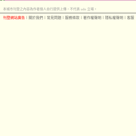
本城市刊登之內容為作者個人自行提供上傳，不代表 udn 立場。
刊登網站廣告
︱
關於我們
︱
常見問題
︱
服務條款
︱
著作權聲明
︱
隱私權聲明
︱
客服