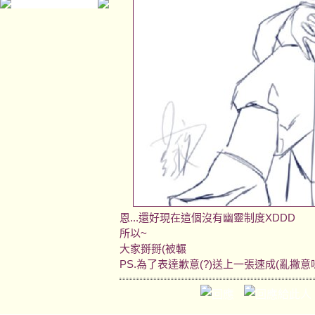
恩...還好現在這個沒有幽靈制度XDDD
所以~
大家掰掰(被輾
PS.為了表達歉意(?)送上一張速成(亂撇意