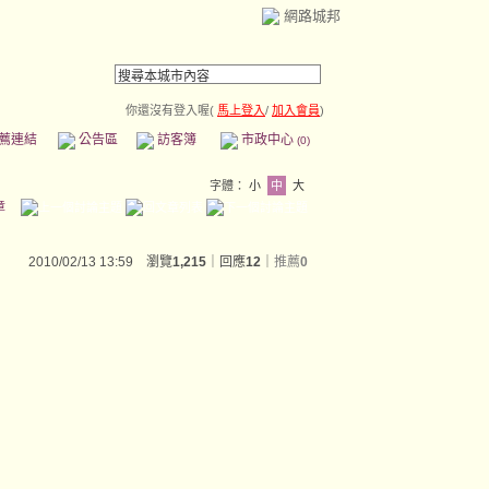
網路城邦
你還沒有登入喔(
馬上登入
/
加入會員
)
薦連結
公告區
訪客簿
市政中心
(0)
字體：
小
中
大
章
2010/02/13 13:59 瀏覽
1,215
｜回應
12
｜
推薦
0