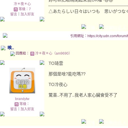
冷＊夜＊心
等級：7
△あたらしい日々はいつも 思いがつな
留言
｜
加入好友
引用網址：https://city.udn.com/forum
唉..
回應給：
冷＊夜＊心（am9690）
TO琦雲
那個是啥?能吃嗎??
TO冷夜心
驚喜..不用了..我老人家心臟會受不了
brandytw
等級：
留言
｜
加入好友