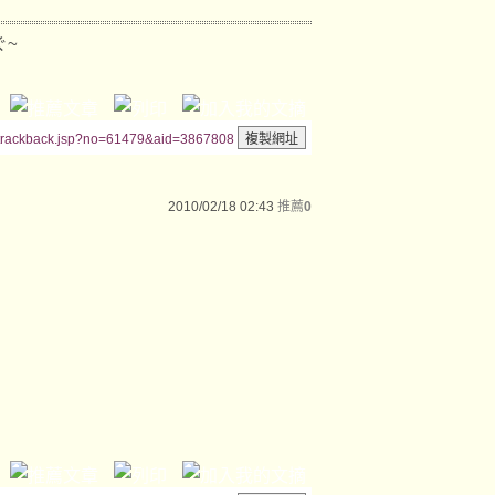
ぐ~
/trackback.jsp?no=61479&aid=3867808
2010/02/18 02:43
推薦
0