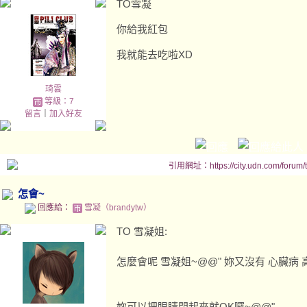
TO雪凝
你給我紅包
我就能去吃啦XD
琦雲
等級：7
留言
｜
加入好友
引用網址：https://city.udn.com/forum
怎會~
回應給：
雪凝（brandytw）
TO 雪凝姐:
怎麼會呢 雪凝姐~@@" 妳又沒有 心臟病
妳可以把眼睛閉起來就OK囉~@@"