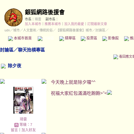
銀狐網路後援會
市長：
琦雲
副市長：
加入本城市
｜
推薦本城市
｜
加入我的最愛
｜
訂閱最新文章
udn
／
城市
／
人文藝術
／
傳統民俗
／
【銀狐網路後援會】城市
／討論區／
本城市首頁
討論區
精華區
投票區
影像館
推
討論區
／
聊天抬槓專區
看回應文
除夕夜
今天晚上就是除夕囉^^
祝福大家紅包滿滿吃飽飽>"<
琦雲
等級：7
留言
｜
加入好友