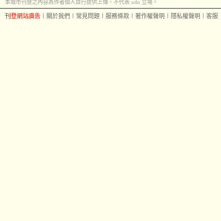
本城市刊登之內容為作者個人自行提供上傳，不代表 udn 立場。
刊登網站廣告
︱
關於我們
︱
常見問題
︱
服務條款
︱
著作權聲明
︱
隱私權聲明
︱
客服