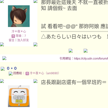
那妳最近這幾天 不就一直被折磨
知 請個假~ 去面
試 看看吧~@@" 那妳阿娘 應
冷＊夜＊心
△あたらしい日々はいつも 
等級：7
留言
｜
加入好友
引用網址：https://city.udn.com/forum
０。０
回應給：
冷＊夜＊心（am9690）
店長跟副店還有一個早班的