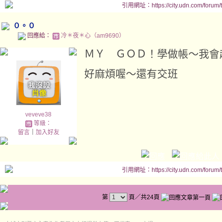
引用網址：https://city.udn.com/forum
０。０
回應給：
冷＊夜＊心（am9690）
ＭＹ ＧＯＤ！學做帳～我會
好麻煩喔～還有交班
veveve38
等級：
留言
｜
加入好友
引用網址：https://city.udn.com/forum
第
頁／共24頁