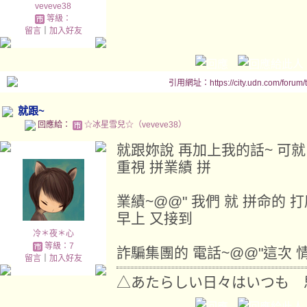
veveve38
等級：
留言
｜
加入好友
引用網址：https://city.udn.com/forum
就跟~
回應給：
☆冰星雪兒☆（veveve38）
就跟妳說 再加上我的話~ 可就
重視 拼業績 拼
業績~@@" 我們 就 拼命的 
早上 又接到
冷＊夜＊心
等級：7
詐騙集團的 電話~@@"這次 情
留言
｜
加入好友
△あたらしい日々はいつも 