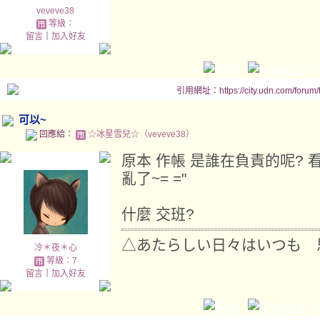
veveve38
等級：
留言
｜
加入好友
引用網址：https://city.udn.com/forum
可以~
回應給：
☆冰星雪兒☆（veveve38）
原本 作帳 是誰在負責的呢? 
亂了~= ="
什麼 交班?
△あたらしい日々はいつも 
冷＊夜＊心
等級：7
留言
｜
加入好友