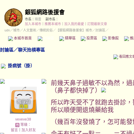
銀狐網路後援會
市長：
琦雲
副市長：
加入本城市
｜
推薦本城市
｜
加入我的最愛
｜
訂閱最新文章
udn
／
城市
／
人文藝術
／
傳統民俗
／
【銀狐網路後援會】城市
／討論區／
本城市首頁
討論區
精華區
投票區
影像館
推
討論區
／
聊天抬槓專區
看回應文
掛病號（掛）
前幾天鼻子過敏不以為然，過
（鼻子都快掉了）
所以昨天受不了就跑去掛診，
所以順便開退燒藥給我
veveve38
（幾百年沒發燒了，怎可能發
等級：
留言
｜
加入好友
今天有好了一點＝ ＝不過