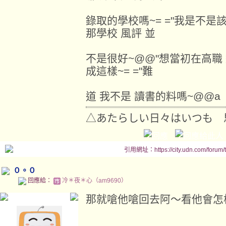
錄取的學校嗎~= ="我是不是
那學校 風評 並
不是很好~@@"想當初在高職 
成這樣~= ="難
道 我不是 讀書的料嗎~@@a
△あたらしい日々はいつも 
引用網址：https://city.udn.com/forum
０。０
回應給：
冷＊夜＊心（am9690）
那就嗆他嗆回去阿～看他會怎