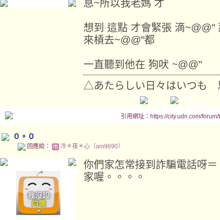
息~所以我老媽 才
想到 這點 才會緊張 滴~@@"
來槓去~@@"都
一直聽到他在 狗吠 ~@@"
△あたらしい日々はいつも 
引用網址：https://city.udn.com/forum
０。０
回應給：
冷＊夜＊心（am9690）
你們家怎常接到詐騙電話呀
家喔。。。。