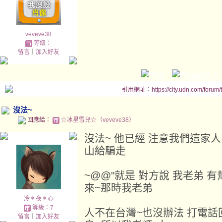
veveve38
等級：
留言
｜
加入好友
引用網址：https://city.udn.com/forum
沒法~
回應給：
☆冰星雪兒☆（veveve38）
沒法~ 他已經 注意我們這家人
山給騙走
~@@"就是 對方說 我老弟 
來~那時我老弟
冷＊夜＊心
等級：7
人不在台灣~也沒辦法 打電話
留言
｜
加入好友