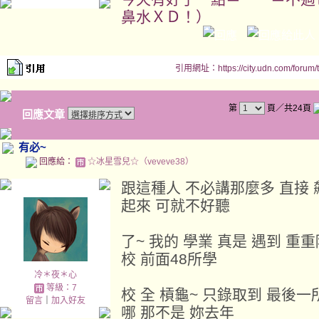
鼻水ＸＤ！）
引用網址：https://city.udn.com/forum
第
頁／共24頁
回應文章
有必~
回應給：
☆冰星雪兒☆（veveve38）
跟這種人 不必講那麼多 直接 飆
起來 可就不好聽
了~ 我的 學業 真是 遇到 重
校 前面48所學
冷＊夜＊心
等級：7
校 全 槓龜~ 只錄取到 最後
留言
｜
加入好友
哪 那不是 妳去年