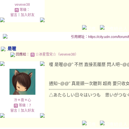
veveve38
等級：
留言
｜
加入好友
引用網址：https://city.udn.com/forum
是喔
回應給：
☆冰星雪兒☆（veveve38）
嗄 是喔@@" 不然 直接丟履歷 閃人吧~
通知~@@" 真是頭一次聽到 超商 要只收女
△あたらしい日々はいつも 思いがつな
冷＊夜＊心
等級：7
留言
｜
加入好友