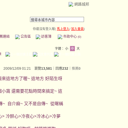
網路城邦
你還沒有登入喔(
馬上登入
/
加入會員
)
薦連結
公告區
訪客簿
市政中心
(0)
字體：
小
中
大
章
2009/12/09 01:21 瀏覽
13,581
｜回應
232
｜
推薦
0
搬來這地方了喔~ 這地方 好陌生呀
個小窩 還需要花點時間來搞定~ 這
~ 自介麻~ 又不是自傳~ 從暱稱
心> 冷醉心>冷夜心>冷冰心>冷夢