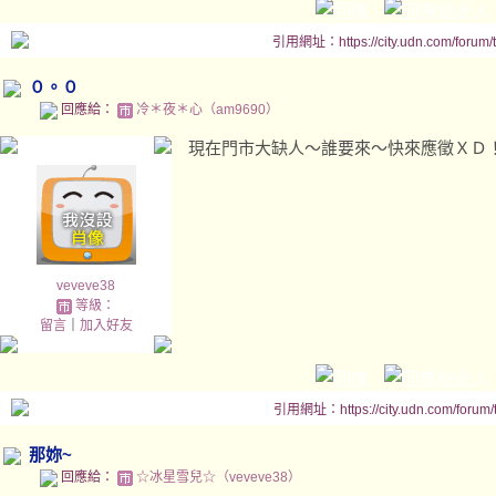
引用網址：https://city.udn.com/forum
０。０
回應給：
冷＊夜＊心（am9690）
現在門市大缺人～誰要來～快來應徵ＸＤ
veveve38
等級：
留言
｜
加入好友
引用網址：https://city.udn.com/forum
那妳~
回應給：
☆冰星雪兒☆（veveve38）