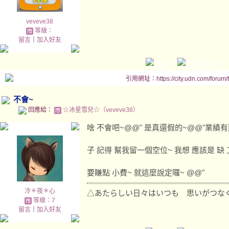
veveve38
等級：
留言
｜
加入好友
引用網址：https://city.udn.com/forum
不會~
回應給：
☆冰星雪兒☆（veveve38）
啥 不會吧~@@" 是真還假的~@@"業績有
子 記得 幫我留一個空位~ 我想 應該是 缺
要賺點 小費~ 就這麼說定囉~ @@"
冷＊夜＊心
△あたらしい日々はいつも 思いがつな
等級：7
留言
｜
加入好友