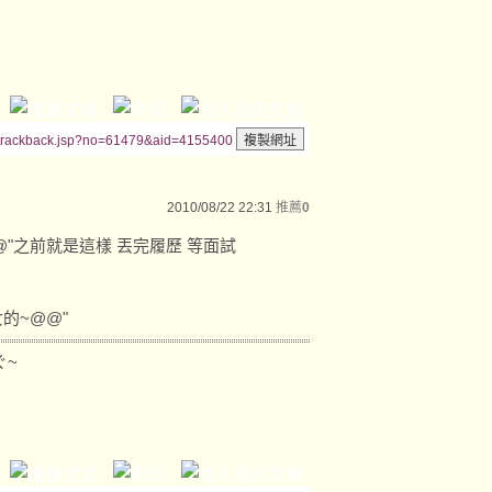
/trackback.jsp?no=61479&aid=4155400
2010/08/22 22:31
推薦
0
@@"之前就是這樣 丟完履歷 等面試
的~@@"
ぐ~