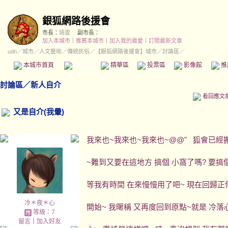
銀狐網路後援會
市長：
琦雲
副市長：
加入本城市
｜
推薦本城市
｜
加入我的最愛
｜
訂閱最新文章
udn
／
城市
／
人文藝術
／
傳統民俗
／
【銀狐網路後援會】城市
／討論區／
本城市首頁
討論區
精華區
投票區
影像館
推
討論區
／
新人自介
看回應文
又是自介(我暈)
我來也~我來也~我來也~@@" 狐會已經
~難到又要在這地方 搞個 小窩了嗎? 要搞
等我有時間 在來慢慢用了吧~ 現在回歸正傳
冷＊夜＊心
開始~ 我暱稱 又再度回到原點~就是 冷落
等級：7
留言
｜
加入好友