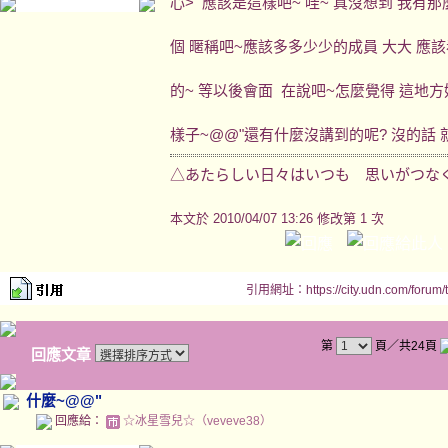
心> 應該是這樣吧~ 哇~ 真沒想到 我有那
個 暱稱吧~應該多多少少的成員 大大 應
的~ 等以後會面 在說吧~怎麼覺得 這地方
樣子~@@"還有什麼沒講到的呢? 沒的話
△あたらしい日々はいつも 思いがつな
本文於
2010/04/07 13:26 修改第 1 次
引用網址：https://city.udn.com/forum
第
頁／共24頁
回應文章
什麼~@@"
回應給：
☆冰星雪兒☆（veveve38）