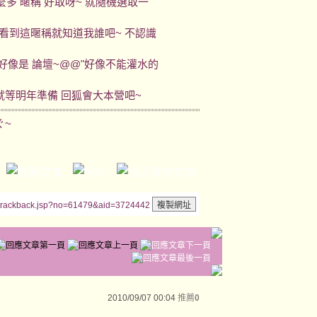
麼多 暱稱 好取呀~ 就隨機選取一
該看到這暱稱就知道我誰吧~ 不認識
好像是 論壇~@@"好像不能灌水的
 就等明年準備 回狐會大本營吧~
ぐ~
/trackback.jsp?no=61479&aid=3724442
2010/09/07 00:04
推薦
0