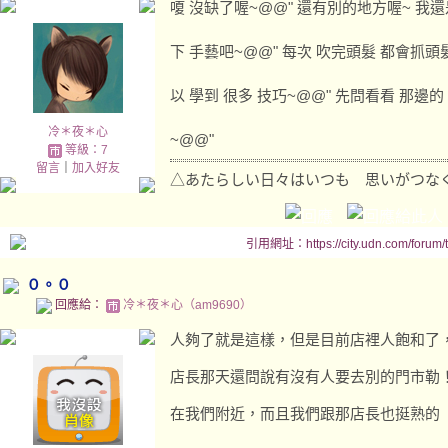
嗄 沒缺了喔~@@" 還有別的地方喔~ 我還
下 手藝吧~@@" 每次 吹完頭髮 都會抓頭
以 學到 很多 技巧~@@" 先問看看 那邊
冷＊夜＊心
~@@"
等級：7
留言
｜
加入好友
△あたらしい日々はいつも 思いがつな
引用網址：https://city.udn.com/forum
０。０
回應給：
冷＊夜＊心（am9690）
人夠了就是這樣，但是目前店裡人飽和
店長那天還問說有沒有人要去別的門市勒
在我們附近，而且我們跟那店長也挺熟的