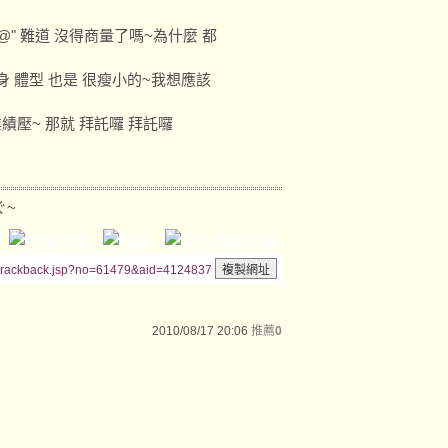
@" 難道 沒得商量了嗎~為什麼 都
身 體型 也是 很瘦小的~我想應該
績壓~ 那就 拜託囉 拜託囉
ぐ~
/trackback.jsp?no=61479&aid=4124837
2010/08/17 20:06
推薦
0