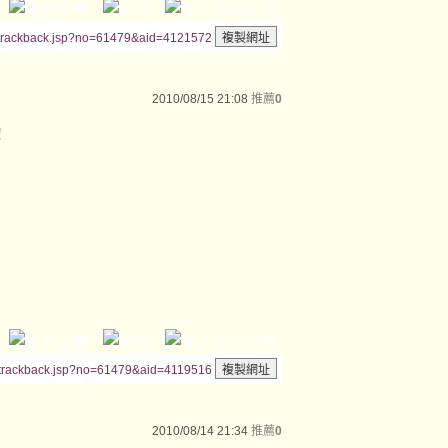
/trackback.jsp?no=61479&aid=4121572
2010/08/15 21:08
推薦
0
！
/trackback.jsp?no=61479&aid=4119516
2010/08/14 21:34
推薦
0