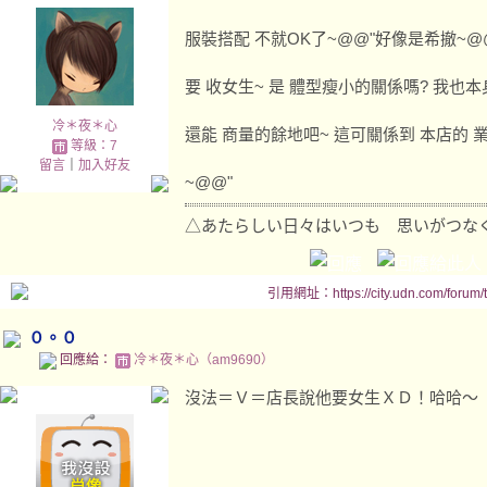
服裝搭配 不就OK了~@@"好像是希撤~@
要 收女生~ 是 體型瘦小的關係嗎? 我也本
冷＊夜＊心
還能 商量的餘地吧~ 這可關係到 本店的 業
等級：7
留言
｜
加入好友
~@@"
△あたらしい日々はいつも 思いがつな
引用網址：https://city.udn.com/forum
０。０
回應給：
冷＊夜＊心（am9690）
沒法＝Ｖ＝店長說他要女生ＸＤ！哈哈～