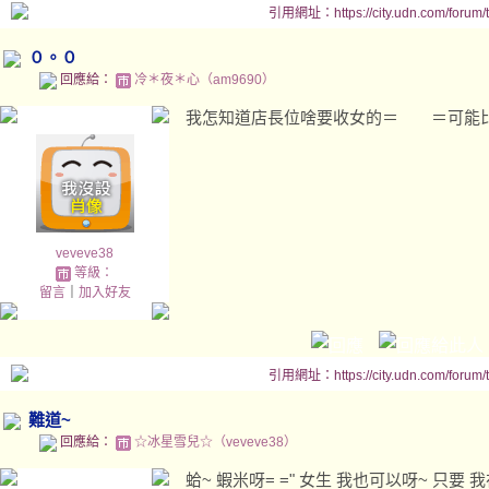
引用網址：https://city.udn.com/forum
０。０
回應給：
冷＊夜＊心（am9690）
我怎知道店長位啥要收女的＝ ＝可能
veveve38
等級：
留言
｜
加入好友
引用網址：https://city.udn.com/forum
難道~
回應給：
☆冰星雪兒☆（veveve38）
蛤~ 蝦米呀= =" 女生 我也可以呀~ 只要