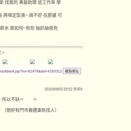
是 找我的 美髮助理 這工作來 學
髮 再噴定型液~ 搞不好 在那邊 可
的 薪水 是如何~有些 抽趴抽很兇
ぐ~
/trackback.jsp?no=61479&aid=4160312
2010/09/03 20:52
推薦
0
了，所以不缺＝ ＝
！（剛好有門市搬遷重新找人）