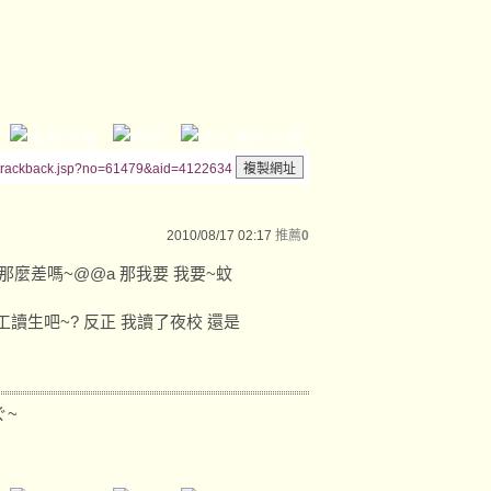
/trackback.jsp?no=61479&aid=4122634
2010/08/17 02:17
推薦
0
那麼差嗎~@@a 那我要 我要~蚊
 工讀生吧~? 反正 我讀了夜校 還是
ぐ~