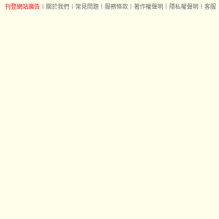
刊登網站廣告
︱
關於我們
︱
常見問題
︱
服務條款
︱
著作權聲明
︱
隱私權聲明
︱
客服