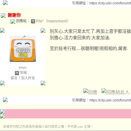
引用網址：https://city.udn.com/forum
謝謝你
回應給：
Rita*（happystupid）
別灰心.大家只是太忙了.再加上恩宇都沒搶
別擔心.活力會回來的.大家加油.
至於段考行程....很聰明喔!用照相的.厲害.
enyu
等級：
留言
｜
加入好友
引用網址：https://city.udn.com/forum
本城市刊登之內容為作者個人自行提供上傳，不代表 udn 立場。