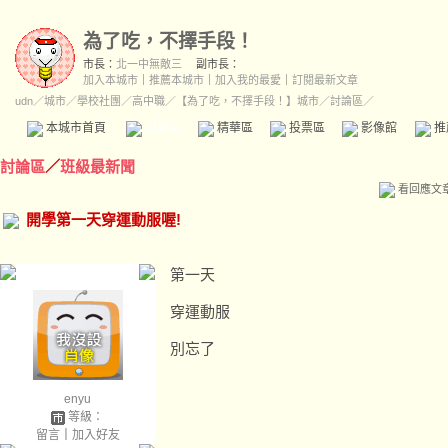
為了吃，不擇手段！
市長：
北一中無敵三
副市長：
加入本城市
｜
推薦本城市
｜
加入我的最愛
｜
訂閱最新文章
udn
／
城市
／
學校社團
／
高中職
／
【為了吃，不擇手段！】城市
／討論區／
本城市首頁
討論區
精華區
投票區
影像館
推
討論區
／
班級最新聞
看回應文
開學第一天穿運動服喔!
第一天
穿運動服
別忘了
enyu
等級：
留言
｜
加入好友