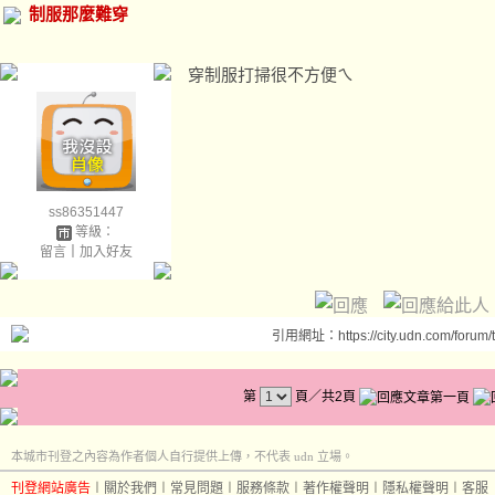
制服那麼難穿
穿制服打掃很不方便ㄟ
ss86351447
等級：
留言
｜
加入好友
引用網址：https://city.udn.com/forum
第
頁／共2頁
本城市刊登之內容為作者個人自行提供上傳，不代表 udn 立場。
刊登網站廣告
︱
關於我們
︱
常見問題
︱
服務條款
︱
著作權聲明
︱
隱私權聲明
︱
客服