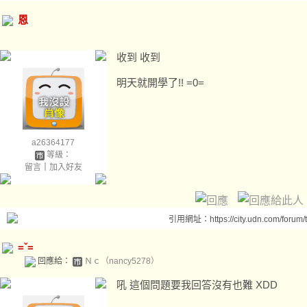
恩
收到 收到
明天就開學了!! =0=
a26364177
等級：
留言
｜
加入好友
引用網址：https://city.udn.com/forum
=ˇ=
回應給：
Ｎｃ（nancy5278）
吼 這個問題要我回答沒有也難 XDD