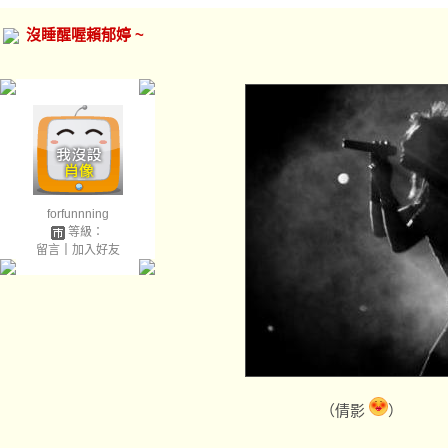
沒睡醒喔賴郁婷 ~
forfunnning
等級：
留言
｜
加入好友
（倩影
）