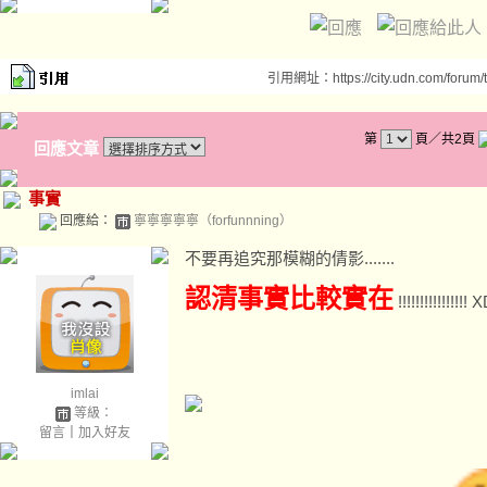
引用網址：https://city.udn.com/forum
第
頁／共2頁
回應文章
事實
回應給：
寧寧寧寧寧（forfunnning）
不要再追究那模糊的倩影.......
認清事實比較實在
!!!!!!!!!!!!!
imlai
等級：
留言
｜
加入好友