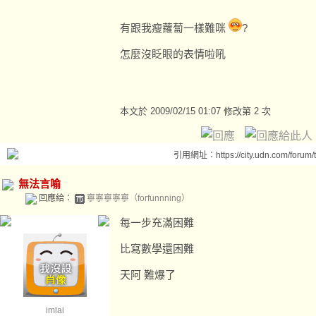
有跟我瘦蘿蔔一樣難咪
?
怎麼沒眨眼的表情啦吼
本文於
2009/02/15 01:07 修改第 2 次
引用網址：https://city.udn.com/forum
無法言喻
回應給：
寧寧寧寧寧（forfunnning）
每一步充滿困難
比寫數學還困難
天阿 難爆了
imlai