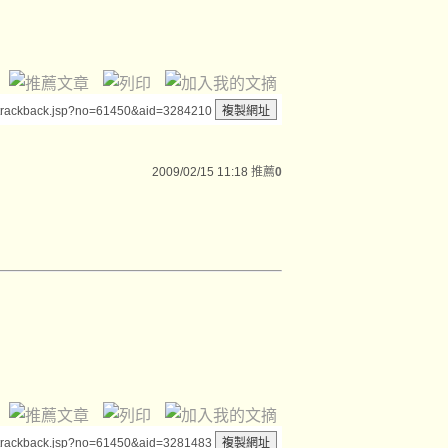
/trackback.jsp?no=61450&aid=3284210
2009/02/15 11:18
推薦
0
/trackback.jsp?no=61450&aid=3281483