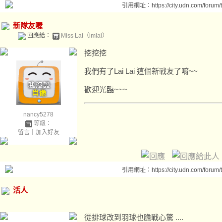
引用網址：https://city.udn.com/forum
新隊友喔
回應給：
Miss Lai（imlai）
挖挖挖
我們有了Lai Lai 這個新戰友了唷~~
歡迎光臨~~~
nancy5278
等級：
留言
｜
加入好友
引用網址：https://city.udn.com/forum
活人
從排球改到羽球也膽戰心驚 ....