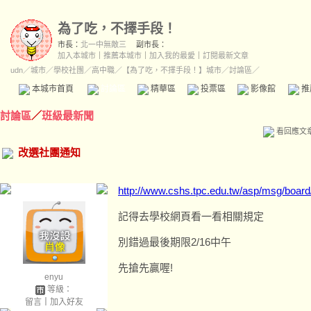
為了吃，不擇手段！
市長：
北一中無敵三
副市長：
加入本城市
｜
推薦本城市
｜
加入我的最愛
｜
訂閱最新文章
udn
／
城市
／
學校社團
／
高中職
／
【為了吃，不擇手段！】城市
／討論區／
本城市首頁
討論區
精華區
投票區
影像館
推
討論區
／
班級最新聞
看回應文
改選社團通知
http://www.cshs.tpc.edu.tw/asp/msg/board
記得去學校網頁看一看相關規定
別錯過最後期限2/16中午
先搶先贏喔!
enyu
等級：
留言
｜
加入好友