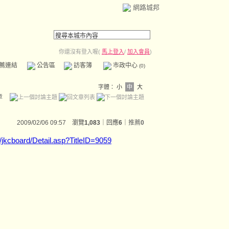
網路城邦
你還沒有登入喔(
馬上登入
/
加入會員
)
薦連結
公告區
訪客簿
市政中心
(0)
字體：
小
中
大
章
2009/02/06 09:57 瀏覽
1,083
｜回應
6
｜
推薦
0
/jkcboard/Detail.asp?TitleID=9059