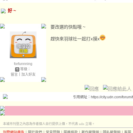
好 ~
要改選的快點哦 ~
趕快來羽球社一起打x摸x
forfunnning
等級：
留言
｜
加入好友
引用網址：https://city.udn.com/forum
本城市刊登之內容為作者個人自行提供上傳，不代表 udn 立場。
刊登網站廣告
︱
關於我們
︱
常見問題
︱
服務條款
︱
著作權聲明
︱
隱私權聲明
︱
客服