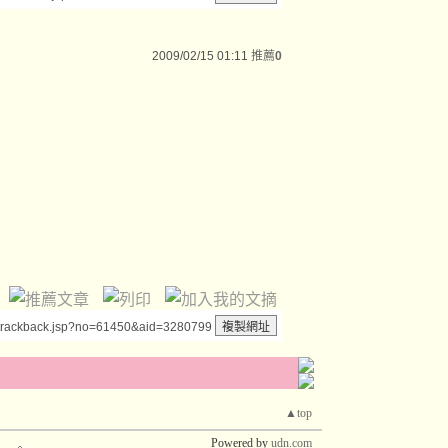
2009/02/15 01:11
推薦
0
/trackback.jsp?no=61450&aid=3280799
▲top
Powered by
udn.com