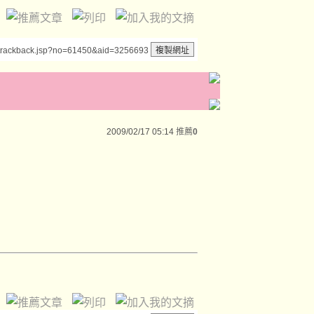
/trackback.jsp?no=61450&aid=3256693
2009/02/17 05:14
推薦
0