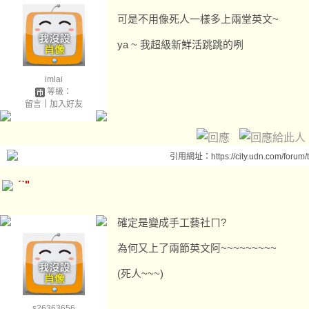
可是不用像死人一樣多上兩堂英文~
ya ~ 我超級新鮮活跳跳的咧
imlai
等級：
留言
｜
加入好友
引用網址：https://city.udn.com/forum
ˊˋ"
確定是變成手工藝社ㄇ?
為何又上了兩節英文阿~~~~~~~~~
(死人~~~)
s26363656