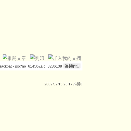
/trackback.jsp?no=61450&aid=3286138
2009/02/15 23:17
推薦
0