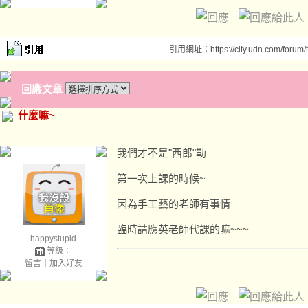
引用網址：https://city.udn.com/forum
回應文章
什麼嘛~
我們才不是"西郎"勒
第一次上課的時候~
因為手工藝的老師有事情
臨時請應英老師代課的嘛~~~
happystupid
等級：
留言
｜
加入好友