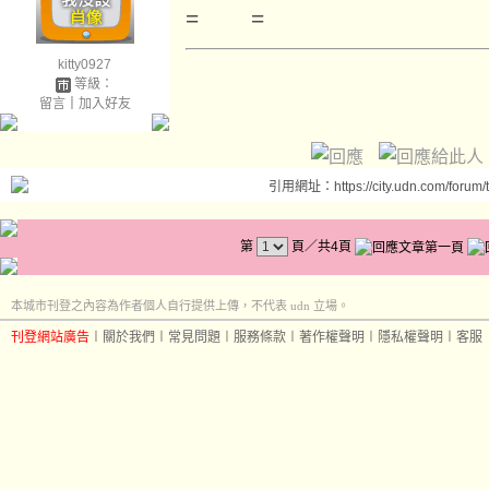
= =
kitty0927
等級：
留言
｜
加入好友
引用網址：https://city.udn.com/forum
第
頁／共4頁
本城市刊登之內容為作者個人自行提供上傳，不代表 udn 立場。
刊登網站廣告
︱
關於我們
︱
常見問題
︱
服務條款
︱
著作權聲明
︱
隱私權聲明
︱
客服