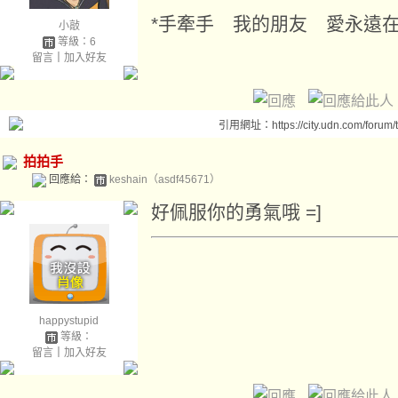
*手牽手 我的朋友 愛永遠在你
小敲
等級：6
留言
｜
加入好友
引用網址：https://city.udn.com/forum
拍拍手
回應給：
keshain（asdf45671）
好佩服你的勇氣哦 =]
happystupid
等級：
留言
｜
加入好友