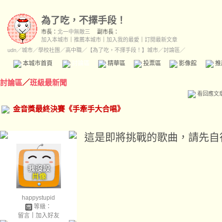
為了吃，不擇手段！
市長：
北一中無敵三
副市長：
加入本城市
｜
推薦本城市
｜
加入我的最愛
｜
訂閱最新文章
udn
／
城市
／
學校社團
／
高中職
／
【為了吃，不擇手段！】城市
／討論區／
本城市首頁
討論區
精華區
投票區
影像館
推
討論區
／
班級最新聞
看回應文
金音獎最終決賽《手牽手大合唱》
這是即將挑戰的歌曲，請先自
happystupid
等級：
留言
｜
加入好友