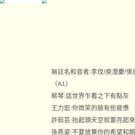
無註名和音者:李玟/庾澄慶/張
（A1）
蔡琴:這世界乍看之下有點灰
王力宏:你微笑的臉有些疲憊
許茹芸:抬起頭天空就要亮起
孫燕姿:不要放棄你的希望和