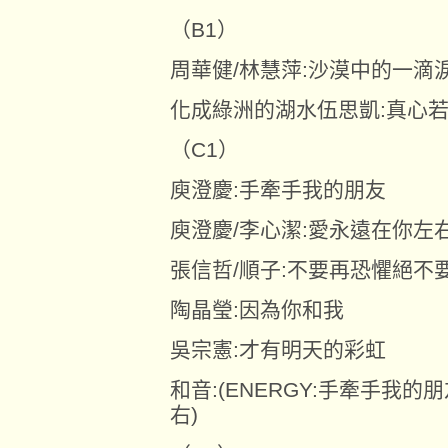
（B1）
周華健/林慧萍:沙漠中的一
化成綠洲的湖水伍思凱:真心
（C1）
庾澄慶:手牽手我的朋友
庾澄慶/李心潔:愛永遠在你左
張信哲/順子:不要再恐懼絕不
陶晶瑩:因為你和我
吳宗憲:才有明天的彩虹
和音:(ENERGY:手牽手我
右)