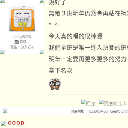
說好了
無敵３班明年仍然會再站在禮
^ ^
今天真的唱的很棒喔
nancy5278
等級：
我們全班是唯一進入決賽的班
留言
｜
加入好友
明年一定要再更多更多的努力
拿下名次
引用網址：https://city.udn.com/forum
ＧＯＯＤ