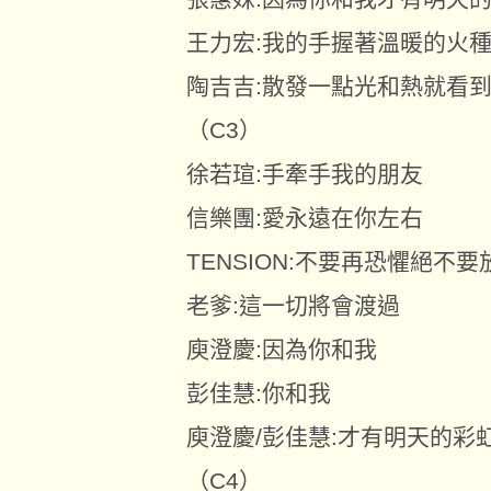
王力宏:我的手握著溫暖的火
陶吉吉:散發一點光和熱就看
（C3）
徐若瑄:手牽手我的朋友
信樂團:愛永遠在你左右
TENSION:不要再恐懼絕不要
老爹:這一切將會渡過
庾澄慶:因為你和我
彭佳慧:你和我
庾澄慶/彭佳慧:才有明天的彩
（C4）