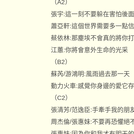
（A2）
張宇:這一刻不要躲在害怕後
蕭亞軒:這個世界需要多一點
蔡依林:那塵埃不會真的將你
江蕙:你將會意外生命的光采
（B2）
蘇芮/游鴻明:風雨過去那一天
動力火車:感覺你身邊的愛它
（C2）
張清芳/范逸臣:手牽手我的朋
周杰倫/張惠妹:不要再恐懼絕
張惠妹:因為你和我才有明天