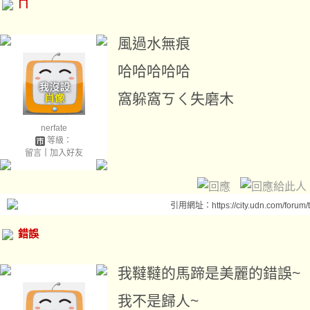
ㄇ
風過水無痕
哈哈哈哈哈
窩躲窩ㄎㄑ失磨木
nerfate
等級：
留言
｜
加入好友
引用網址：https://city.udn.com/forum
錯誤
我韃韃的馬蹄是美麗的錯誤~
我不是歸人~