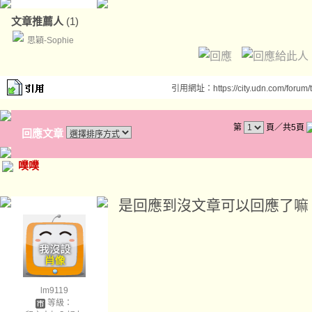
文章推薦人
(1)
思穎-Sophie
引用網址：https://city.udn.com/forum
第
頁／共5頁
回應文章
噗噗
是回應到沒文章可以回應了嘛 = 
lm9119
等級：