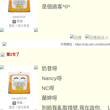
是個過客^0^
dark0204
等級：
留言
｜
加入好友
引用網址：https://city.udn.com/forum
第2次了
奶昔呀
Nancy呀
NC呀
蘭婷呀
nancy5278
等級：
別給我亂取措號,我在說你, 
留言
｜
加入好友