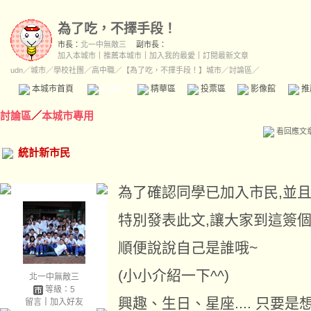
為了吃，不擇手段！
市長：
北一中無敵三
副市長：
加入本城市
｜
推薦本城市
｜
加入我的最愛
｜
訂閱最新文章
udn
／
城市
／
學校社團
／
高中職
／
【為了吃，不擇手段！】城市
／討論區／
本城市首頁
討論區
精華區
投票區
影像館
推
討論區
／
本城市專用
看回應文
統計新市民
為了確認同學已加入市民,並且
特別發表此文,讓大家到這簽
順便說說自己是誰哦~
(小小介紹一下^^)
北一中無敵三
等級：5
興趣、生日、星座.... 只要
留言
｜
加入好友