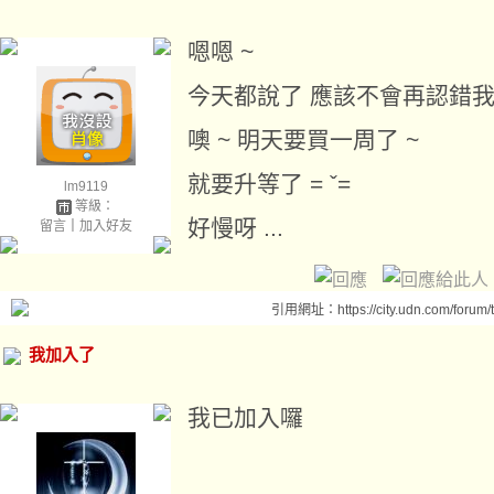
嗯嗯 ~
今天都說了 應該不會再認錯我了
噢 ~ 明天要買一周了 ~
就要升等了 = ˇ=
lm9119
等級：
好慢呀 ...
留言
｜
加入好友
引用網址：https://city.udn.com/forum
我加入了
我已加入囉