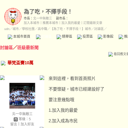
為了吃，不擇手段！
市長：
北一中無敵三
副市長：
加入本城市
｜
推薦本城市
｜
加入我的最愛
｜
訂閱最新文章
udn
／
城市
／
學校社團
／
高中職
／
【為了吃，不擇手段！】城市
／討論區／
本城市首頁
討論區
精華區
投票區
影像館
推
討論區
／
班級最新聞
看回應文
華梵盃賽10萬
來到這裡，看到首頁照片
不要懷疑，城市已經建設好了
要注意幾點哦
1.加入我的最愛
北一中無敵三
等級：5
2.加入成為市民
留言
｜
加入好友