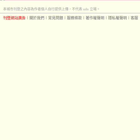
本城市刊登之內容為作者個人自行提供上傳，不代表 udn 立場。
刊登網站廣告
︱
關於我們
︱
常見問題
︱
服務條款
︱
著作權聲明
︱
隱私權聲明
︱
客服