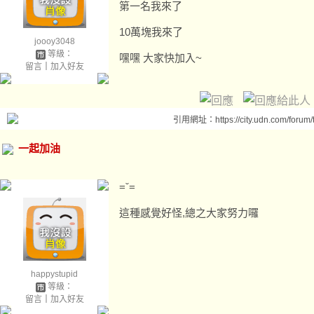
第一名我來了
10萬塊我來了
joooy3048
等級：
嘿嘿 大家快加入~
留言
｜
加入好友
引用網址：https://city.udn.com/forum
一起加油
=ˇ=
這種感覺好怪,總之大家努力囉
happystupid
等級：
留言
｜
加入好友