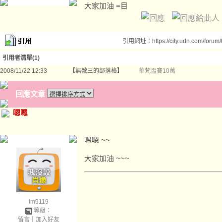
大家加油 =目
引用網址：https://city.udn.com/forum
引用者清單(1)
2008/11/22 12:33
【無敵三的部落格】
華梵盃賽10萬
回應文章
嗯嗯
嗯嗯 ~~
大家加油 ~~~
lm9119
等級：
留言
｜
加入好友