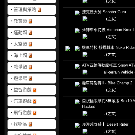
.
(之女)
‧
管理與策略
速克達大師 Scooter Guru
.
(之女)
‧
教育類
死神單車特技 Victorian Bmx Tw
‧
運動類
.
(之女)
‧
太空類
機車特技-核爆城市 Nuke Rider
.
(之女)
‧
海上類
ATV四輪傳動摩托車 Snow AT
‧
戰爭類
all-terrain vehicle
‧
遊樂場
機車障礙賽II - Bike Champ 2
‧
益智遊戲
.
(之女)
‧
汽車遊戲
亞視極限摩托3無敵版 Box10 AT
Hacked
‧
飛行遊戲
.
(之女)
‧
找物品
沙漠越野騎士 Desert Rider
.
(之女)