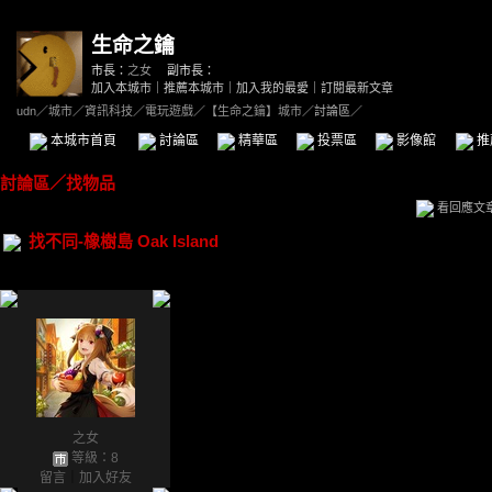
生命之鑰
市長：
之女
副市長：
加入本城市
｜
推薦本城市
｜
加入我的最愛
｜
訂閱最新文章
udn
／
城市
／
資訊科技
／
電玩遊戲
／
【生命之鑰】城市
／討論區／
本城市首頁
討論區
精華區
投票區
影像館
推
討論區
／
找物品
看回應文
找不同-橡樹島 Oak Island
之女
等級：8
留言
｜
加入好友