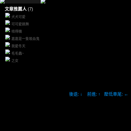
文章推薦人
(7)
犬犬可愛
可可愛跳舞
啃得機
嘉嘉是一隻吸血鬼
我愛冬天
毛毛蟲~
之女
後退: ↓ 前進: ↑ 壓低車尾: ←